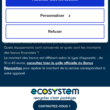
découvrirez pour quels types d’appareils ce professionnel a
obtenu le label. Réfrigérateur, lave-vaisselle, petit électroménager,
télé, smartphone, outils électriques : à chaque famille d’appareils
Personnaliser
son réparateur spécialisé et labellisé QualiRépar.
Consulter l’annuaire
Comment bénéficier du Bonus Réparation à Alénya ?
Refuser
Le Bonus Réparation est en vigueur chez tous les réparateurs
ayant obtenu le label QualiRépar. Il est déduit instantanément et
de manière visible de la facture par le réparateur.
Quels équipements sont concernés et quels sont les montants
des bonus financiers ?
Le montant des bonus est différent selon le type d’appareils : de
10 à 45 euros,
consultez bien la grille officielle du Bonus
Réparation
pour repérer le montant de la remise correspondant à
votre appareil.
CONTACTEZ-NOUS