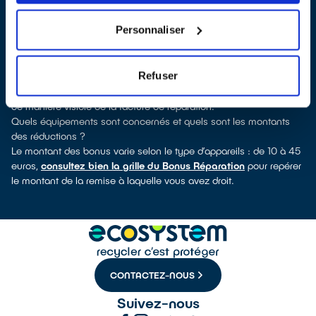
découvrirez pour quels types d’appareils ce professionnel a
obtenu le label. Réfrigérateur, lave-vaisselle, petit électroménager,
Personnaliser
télé, smartphone, outils électriques : à chaque famille d’appareils
son réparateur spécialisé et labellisé QualiRépar.
Comment bénéficier du Bonus Réparation à Le Soler ?
Refuser
Le Bonus Réparation est en vigueur chez tous les réparateurs
ayant obtenu le label QualiRépar. Il est déduit instantanément et
de manière visible de la facture de réparation.
Quels équipements sont concernés et quels sont les montants
des réductions ?
Le montant des bonus varie selon le type d’appareils : de 10 à 45
euros,
consultez bien la grille du Bonus Réparation
pour repérer
le montant de la remise à laquelle vous avez droit.
CONTACTEZ-NOUS
Suivez-nous