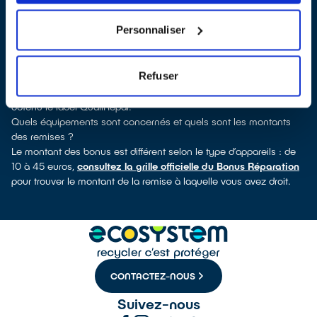
verrez pour quels types d’appareils ce professionnel a obtenu le
label. Congélateur, sèche-linge, petit électroménager, télé,
Personnaliser
téléphone mobile, outillage électroportatif : à chaque famille
d’appareils son réparateur spécialisé et labellisé QualiRépar.
Comment bénéficier du Bonus Réparation à Toulouges ?
Refuser
Immédiatement déduit de la facture par le réparateur, le Bonus
Réparation est en vigueur chez tous les réparateurs qui ont
obtenu le label QualiRépar.
Quels équipements sont concernés et quels sont les montants
des remises ?
Le montant des bonus est différent selon le type d’appareils : de
10 à 45 euros,
consultez la grille officielle du Bonus Réparation
pour trouver le montant de la remise à laquelle vous avez droit.
CONTACTEZ-NOUS
Suivez-nous