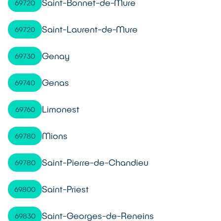
Saint-Bonnet-de-Mure
69720
Saint-Laurent-de-Mure
69720
Genay
69730
Genas
69740
Limonest
69760
Mions
69780
Saint-Pierre-de-Chandieu
69780
Saint-Priest
69800
Saint-Georges-de-Reneins
69830