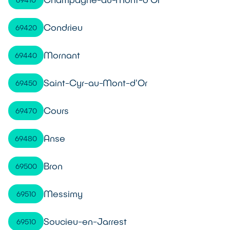
Condrieu
69420
Mornant
69440
Saint-Cyr-au-Mont-d'Or
69450
Cours
69470
Anse
69480
Bron
69500
Messimy
69510
Soucieu-en-Jarrest
69510