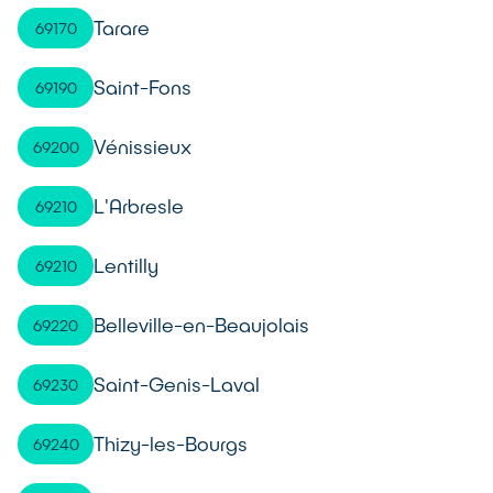
Tarare
69170
Saint-Fons
69190
Vénissieux
69200
L'Arbresle
69210
Lentilly
69210
Belleville-en-Beaujolais
69220
Saint-Genis-Laval
69230
Thizy-les-Bourgs
69240