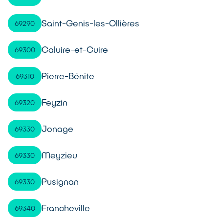
Saint-Genis-les-Ollières
69290
Caluire-et-Cuire
69300
Pierre-Bénite
69310
Feyzin
69320
Jonage
69330
Meyzieu
69330
Pusignan
69330
Francheville
69340