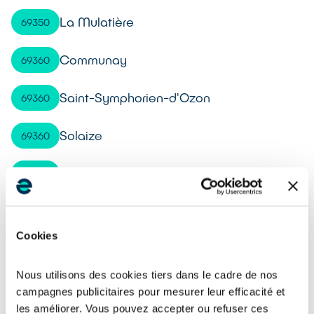
La Mulatière
69350
Communay
69360
Saint-Symphorien-d'Ozon
69360
Solaize
69360
Ternay
69360
Saint-Didier-au-Mont-d'Or
69370
Cookies
Chazay-d'Azergues
69380
Nous utilisons des cookies tiers dans le cadre de nos
Lissieu
69380
campagnes publicitaires pour mesurer leur efficacité et
les améliorer. Vous pouvez accepter ou refuser ces