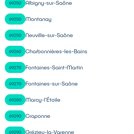
Albigny-sur-Saône
69250
Montanay
69250
Neuville-sur-Saône
69250
Charbonnières-les-Bains
69260
Fontaines-Saint-Martin
69270
Fontaines-sur-Saône
69270
Marcy-l'Étoile
69280
Craponne
69290
Grézieu-la-Varenne
69290