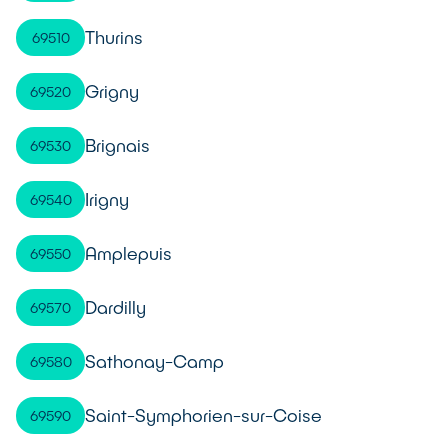
Thurins
69510
Grigny
69520
Brignais
69530
Irigny
69540
Amplepuis
69550
Dardilly
69570
Sathonay-Camp
69580
Saint-Symphorien-sur-Coise
69590