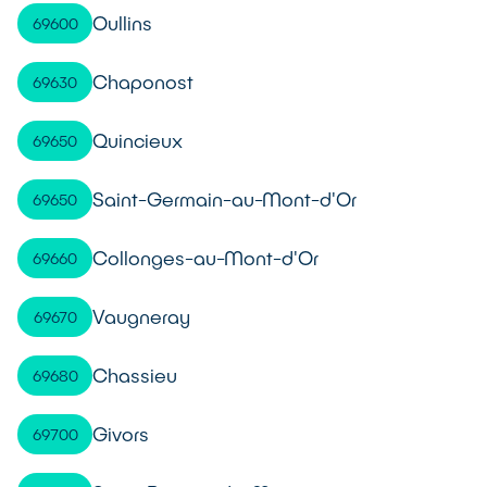
Oullins
69600
Chaponost
69630
Quincieux
69650
Saint-Germain-au-Mont-d'Or
69650
Collonges-au-Mont-d'Or
69660
Vaugneray
69670
Chassieu
69680
Givors
69700