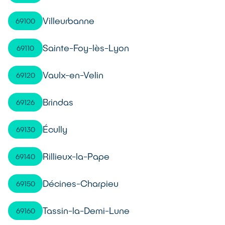
Villeurbanne
69100
Sainte-Foy-lès-Lyon
69110
Vaulx-en-Velin
69120
Brindas
69126
Écully
69130
Rillieux-la-Pape
69140
Décines-Charpieu
69150
Tassin-la-Demi-Lune
69160