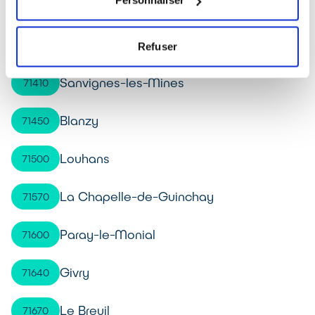
Personnaliser
Saint-Marcel
71380
Autun
71400
Refuser
Sanvignes-les-Mines
71410
Blanzy
71450
Louhans
71500
La Chapelle-de-Guinchay
71570
Paray-le-Monial
71600
Givry
71640
Le Breuil
71670