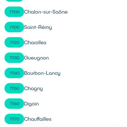
Chalon-sur-Saône
71100
Saint-Rémy
71100
Charolles
71120
Gueugnon
71130
Bourbon-Lancy
71140
Chagny
71150
Digoin
71160
Chauffailles
71170