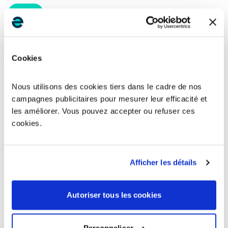
Le Creusot
71200
Montchanin
71210
Cookies
Torcy
71210
Nous utilisons des cookies tiers dans le cadre de nos
Saint-Vallier
71230
campagnes publicitaires pour mesurer leur efficacité et
les améliorer. Vous pouvez accepter ou refuser ces
Sennecey-le-Grand
71240
cookies.
Cluny
71250
Afficher les détails
Montceau-les-Mines
71300
Autoriser tous les cookies
Ouroux-sur-Saône
71370