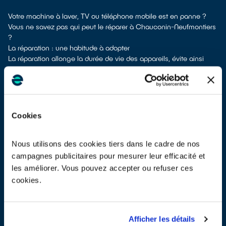
Votre machine à laver, TV ou téléphone mobile est en panne ?
Vous ne savez pas qui peut le réparer à Chauconin-Neufmontiers
?
La réparation : une habitude à adopter
La réparation allonge la durée de vie des appareils, évite ainsi
l’achat prématuré de nouveaux produits et donc l’extraction de
matières premières brutes. Lorsqu’un équipement tombe en
panne, la réparation doit toujours faire partie des solutions à
étudier.
Éviter la panne en entretenant ses équipements électriques
Cookies
On ne le dira jamais assez, la plupart des appareils
électroménagers s’entretiennent. Des problèmes d’obstruction
dues aux poussières, au tartre ou aux aliments par exemple
Nous utilisons des cookies tiers dans le cadre de nos
fatiguent les composants si on ne procède pas régulièrement aux
campagnes publicitaires pour mesurer leur efficacité et
opérations de nettoyage recommandées par les fabricants. Par
les améliorer. Vous pouvez accepter ou refuser ces
exemple, les fabricants de réfrigérateurs recommandent de
cookies.
dépoussiérer la grille noire à l’arrière de l’appareil au moins 1 fois
par an, à l’aide d’un chiffon. Pour les aspirateurs sans sac, il est
parfois nécessaire de nettoyer les filtres plusieurs fois par mois.
Trouver un réparateur de confiance à Chauconin-Neufmontiers
Afficher les détails