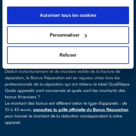
Pour trouver un réparateur d’électroménager à Chauconin-
Neufmontiers, vous pouvez consulter notre
annuaire de
réparateurs labellisés QualiRépar
. En cliquant sur la fiche
Autoriser tous les cookies
détaillée du réparateur, vous verrez pour quels types d’appareils
ce professionnel a obtenu le label. Réfrigérateur, lave-linge, petit
électroménager, télévision, téléphone mobile, outillage
Personnaliser
électroportatif : à chaque famille d’équipements son réparateur
spécialisé et labellisé QualiRépar.
Consulter l’annuaire
Refuser
Comment bénéficier du Bonus Réparation à Chauconin-
Neufmontiers ?
Déduit instantanément et de manière visible de la facture de
réparation, le Bonus Réparation est en vigueur chez tous les
professionnels de la réparation qui ont obtenu le label QualiRépar.
Quels appareils sont concernés et quels sont les montants des
bonus financiers ?
Le montant des bonus est différent selon le type d’appareils : de
10 à 45 euros,
consultez la grille officielle du Bonus Réparation
pour trouver le montant de la réduction correspondant à votre
appareil.