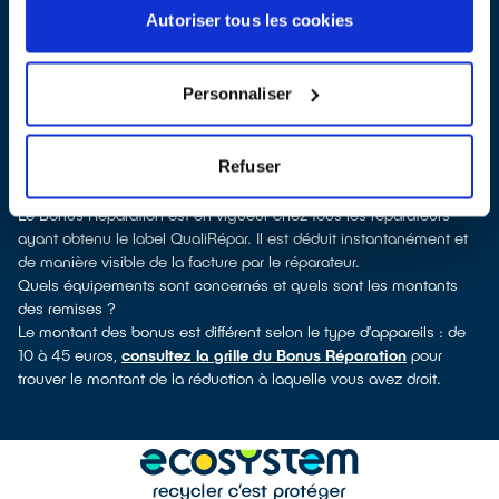
Germain-Laval, vous pouvez consulter notre
annuaire de
Autoriser tous les cookies
réparateurs labellisés QualiRépar
. En cliquant sur la fiche
détaillée du réparateur, vous découvrirez pour quels types
d’appareils ce professionnel a obtenu le label. Réfrigérateur,
Personnaliser
sèche-linge, petit électroménager, TV, smartphone, outils
électriques : à chaque famille d’équipements son réparateur
spécialisé et labellisé QualiRépar.
Refuser
Comment bénéficier du Bonus Réparation à Saint-Germain-Laval
?
Le Bonus Réparation est en vigueur chez tous les réparateurs
ayant obtenu le label QualiRépar. Il est déduit instantanément et
de manière visible de la facture par le réparateur.
Quels équipements sont concernés et quels sont les montants
des remises ?
Le montant des bonus est différent selon le type d’appareils : de
10 à 45 euros,
consultez la grille du Bonus Réparation
pour
trouver le montant de la réduction à laquelle vous avez droit.