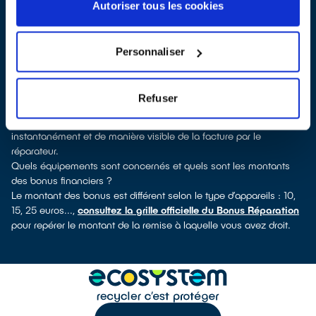
découvrirez pour quels types d’appareils ce professionnel a
Autoriser tous les cookies
obtenu le label. Congélateur, lave-vaisselle, petit électroménager,
télévision, téléphone mobile, outillage électroportatif : à chaque
famille d’équipements son réparateur spécialisé et labellisé
Personnaliser
QualiRépar.
Consulter l’annuaire
Comment bénéficier du Bonus Réparation à Émerainville ?
Refuser
Le Bonus Réparation est en vigueur chez tous les professionnels
de la réparation ayant obtenu le label QualiRépar. Il est déduit
instantanément et de manière visible de la facture par le
réparateur.
Quels équipements sont concernés et quels sont les montants
des bonus financiers ?
Le montant des bonus est différent selon le type d’appareils : 10,
15, 25 euros...,
consultez la grille officielle du Bonus Réparation
pour repérer le montant de la remise à laquelle vous avez droit.