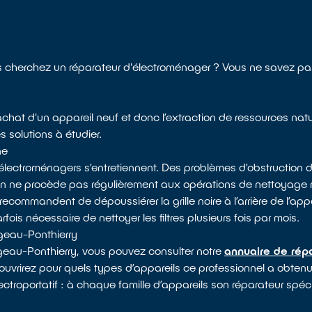
cherchez un réparateur d'électroménager ? Vous ne savez pas
l’achat d'un appareil neuf et donc l’extraction de ressources na
s solutions à étudier.
ne
électroménagers s’entretiennent. Des problèmes d’obstruction d
 on ne procède pas régulièrement aux opérations de nettoyag
recommandent de dépoussiérer la grille noire à l’arrière de l’appa
arfois nécessaire de nettoyer les filtres plusieurs fois par mois.
rgeau-Ponthierry
rgeau-Ponthierry, vous pouvez consulter notre
annuaire de répa
couvrirez pour quels types d’appareils ce professionnel a obten
lectroportatif : à chaque famille d’appareils son réparateur spéci