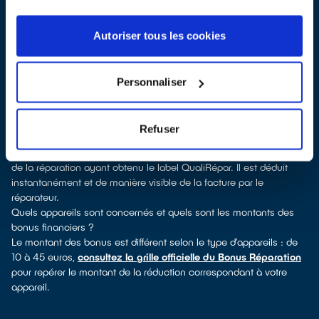
Vignes, vous pouvez consulter notre
annuaire de réparateurs
labellisés QualiRépar
. En cliquant sur la fiche détaillée du
réparateur, vous verrez pour quels types d’appareils ce
Autoriser tous les cookies
professionnel a obtenu le label. Congélateur, lave-linge, petit
électroménager, télévision, téléphone mobile, outillage
électroportatif : à chaque famille d’appareils son réparateur
Personnaliser
spécialisé et labellisé QualiRépar.
Consulter l’annuaire
Comment bénéficier du Bonus Réparation à Saint-Thibault-des-
Refuser
Vignes ?
Le Bonus Réparation est en vigueur chez tous les professionnels
de la réparation ayant obtenu le label QualiRépar. Il est déduit
instantanément et de manière visible de la facture par le
réparateur.
Quels appareils sont concernés et quels sont les montants des
bonus financiers ?
Le montant des bonus est différent selon le type d’appareils : de
10 à 45 euros,
consultez la grille officielle du Bonus Réparation
pour repérer le montant de la réduction correspondant à votre
appareil.