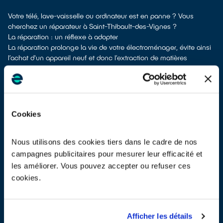
Votre télé, lave-vaisselle ou ordinateur est en panne ? Vous
cherchez un réparateur à Saint-Thibault-des-Vignes ?
La réparation : un réflexe à adopter
La réparation prolonge la vie de votre électroménager, évite ainsi
l’achat d'un appareil neuf et donc l’extraction de matières
premières brutes. Lorsqu’un équipement ne marche plus, la
réparation doit toujours faire partie des solutions à étudier.
Prévenir la panne en entretenant ses équipements électriques
On ne le dira jamais assez, la plupart des équipements
électroménagers s’entretiennent. Des problèmes d’obstruction
Cookies
dues aux poussières, au tartre ou aux aliments par exemple
fatiguent les composants si on ne procède pas régulièrement aux
opérations de nettoyage recommandées par les constructeurs.
Nous utilisons des cookies tiers dans le cadre de nos
Par exemple, les fabricants de réfrigérateurs recommandent de
campagnes publicitaires pour mesurer leur efficacité et
dépoussiérer la grille noire à l’arrière de l’appareil au moins 1 fois
les améliorer. Vous pouvez accepter ou refuser ces
par an, à l’aide d’un chiffon. Pour les aspirateurs sans sac, il est
cookies.
parfois nécessaire de nettoyer les filtres plusieurs fois par mois.
Trouver un réparateur labellisé QualiRépar à Saint-Thibault-des-
Vignes
Pour trouver un réparateur d’électroménager à Saint-Thibault-des-
Afficher les détails