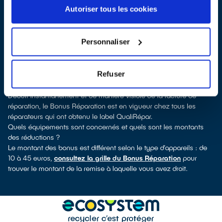
Pour trouver un réparateur d’appareils électriques à Souppes-sur-
Autoriser tous les cookies
Loing, vous pouvez consulter notre
annuaire de réparateurs
labellisés QualiRépar
. En cliquant sur la fiche détaillée du
réparateur, vous découvrirez pour quels types d’appareils ce
Personnaliser
professionnel a obtenu le label. Congélateur, lave-vaisselle, petit
électroménager, télévision, smartphone, outillage électroportatif :
à chaque famille d’équipements son réparateur spécialisé et
Refuser
labellisé QualiRépar.
Comment bénéficier du Bonus Réparation à Souppes-sur-Loing ?
Déduit instantanément et de manière visible de la facture de
réparation, le Bonus Réparation est en vigueur chez tous les
réparateurs qui ont obtenu le label QualiRépar.
Quels équipements sont concernés et quels sont les montants
des réductions ?
Le montant des bonus est différent selon le type d’appareils : de
10 à 45 euros,
consultez la grille du Bonus Réparation
pour
trouver le montant de la remise à laquelle vous avez droit.