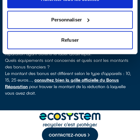
QualiRépar
. En cliquant sur la fiche détaillée du réparateur, vous
verrez pour quels types d’appareils ce professionnel a obtenu le
label. Réfrigérateur, lave-vaisselle, petit électroménager, télé,
Personnaliser
smartphone, outils électriques : à chaque famille d’équipements
son réparateur spécialisé et labellisé QualiRépar.
Comment bénéficier du Bonus Réparation à La Courneuve ?
Refuser
Immédiatement déduit de la facture par le réparateur, le Bonus
Réparation est en vigueur chez tous les professionnels de la
réparation ayant obtenu le label QualiRépar.
Quels équipements sont concernés et quels sont les montants
des bonus financiers ?
Le montant des bonus est différent selon le type d’appareils : 10,
15, 25 euros...,
consultez bien la grille officielle du Bonus
Réparation
pour trouver le montant de la réduction à laquelle
vous avez droit.
CONTACTEZ-NOUS