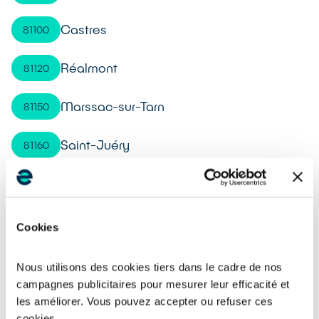
Castres
81100
Réalmont
81120
Marssac-sur-Tarn
81150
Saint-Juéry
81160
Aussillon
81200
Mazamet
81200
Cookies
Labruguière
81290
Nous utilisons des cookies tiers dans le cadre de nos
campagnes publicitaires pour mesurer leur efficacité et
Graulhet
81300
les améliorer. Vous pouvez accepter ou refuser ces
cookies.