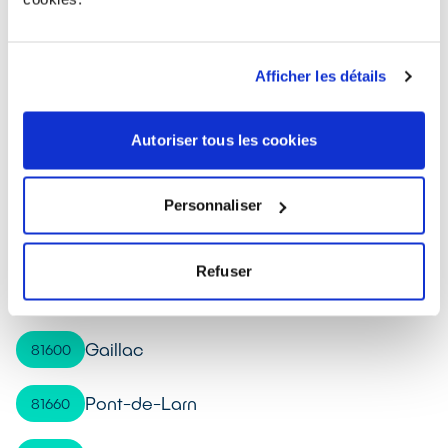
Lisle-sur-Tarn
81310
Afficher les détails
Saint-Sulpice-la-Pointe
81370
Lescure-d'Albigeois
81380
Autoriser tous les cookies
Blaye-les-Mines
81400
Personnaliser
Carmaux
81400
Refuser
Lavaur
81500
Gaillac
81600
Pont-de-Larn
81660