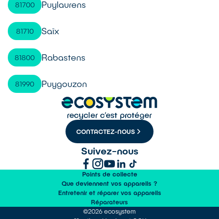
Puylaurens
81700
Saïx
81710
Rabastens
81800
Puygouzon
81990
CONTACTEZ-NOUS
Suivez-nous
Points de collecte
Que deviennent vos appareils ?
Entretenir et réparer vos appareils
Réparateurs
©2026 ecosystem