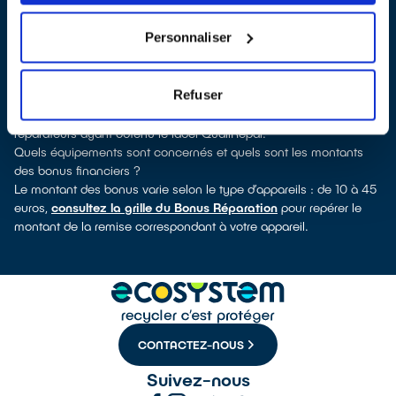
verrez pour quels types d’appareils ce professionnel a obtenu le
label. Congélateur, sèche-linge, petit électroménager, télévision,
Personnaliser
téléphone mobile, outils électriques : à chaque famille d’appareils
son réparateur spécialisé et labellisé QualiRépar.
Comment bénéficier du Bonus Réparation à Choisy-le-Roi ?
Refuser
Déduit instantanément et de manière visible de la facture de
réparation, le Bonus Réparation est en vigueur chez tous les
réparateurs ayant obtenu le label QualiRépar.
Quels équipements sont concernés et quels sont les montants
des bonus financiers ?
Le montant des bonus varie selon le type d’appareils : de 10 à 45
euros,
consultez la grille du Bonus Réparation
pour repérer le
montant de la remise correspondant à votre appareil.
CONTACTEZ-NOUS
Suivez-nous