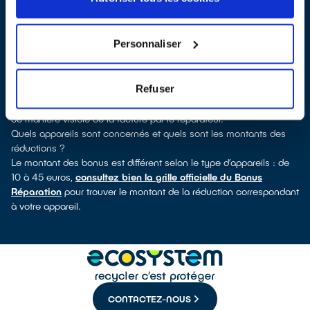
découvrirez pour quels types d’appareils ce professionnel a
obtenu le label. Réfrigérateur, lave-vaisselle, petit électroménager,
télévision, informatique, outillage électroportatif : à chaque famille
Personnaliser
d’équipements son réparateur spécialisé et labellisé QualiRépar.
Consulter l’annuaire
Comment bénéficier du Bonus Réparation à Deuil-la-Barre ?
Refuser
Le Bonus Réparation est en vigueur chez tous les réparateurs
ayant obtenu le label QualiRépar. Il est déduit instantanément et
de manière visible de la facture par le réparateur.
Quels appareils sont concernés et quels sont les montants des
réductions ?
Le montant des bonus est différent selon le type d’appareils : de
10 à 45 euros,
consultez bien la grille officielle du Bonus
Réparation
pour trouver le montant de la réduction correspondant
à votre appareil.
CONTACTEZ-NOUS