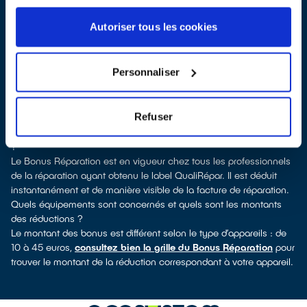
Pour trouver un réparateur d’électroménager à Beaumont-sur-
Oise, vous pouvez consulter notre
annuaire de réparateurs
Autoriser tous les cookies
labellisés QualiRépar
. En cliquant sur la fiche détaillée du
réparateur, vous verrez pour quels types d’appareils ce
professionnel a obtenu le label. Congélateur, lave-vaisselle, petit
Personnaliser
électroménager, télévision, téléphone mobile, outils électriques : à
chaque famille d’appareils son réparateur spécialisé et labellisé
QualiRépar.
Refuser
Consulter l’annuaire
Comment bénéficier du Bonus Réparation à Beaumont-sur-Oise
?
Le Bonus Réparation est en vigueur chez tous les professionnels
de la réparation ayant obtenu le label QualiRépar. Il est déduit
instantanément et de manière visible de la facture de réparation.
Quels équipements sont concernés et quels sont les montants
des réductions ?
Le montant des bonus est différent selon le type d’appareils : de
10 à 45 euros,
consultez bien la grille du Bonus Réparation
pour
trouver le montant de la réduction correspondant à votre appareil.