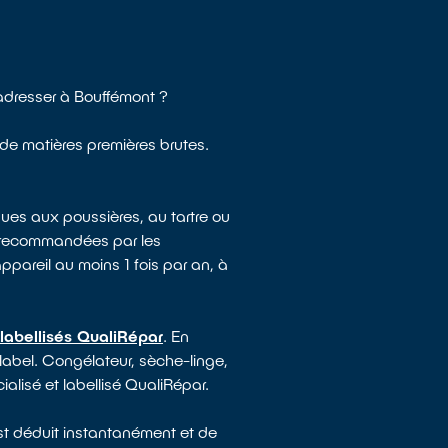
adresser à Bouffémont ?
n de matières premières brutes.
ues aux poussières, au tartre ou
e recommandées par les
appareil au moins 1 fois par an, à
labellisés QualiRépar
. En
 label. Congélateur, sèche-linge,
ialisé et labellisé QualiRépar.
est déduit instantanément et de