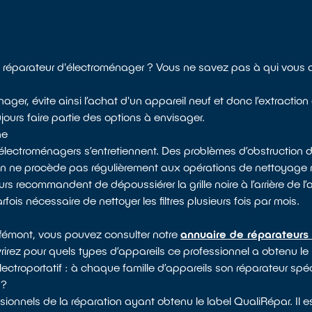
réparateur d'électroménager ? Vous ne savez pas à qui vous 
ager, évite ainsi l’achat d'un appareil neuf et donc l’extractio
jours faire partie des options à envisager.
ne
électroménagers s’entretiennent. Des problèmes d’obstruction d
 on ne procède pas régulièrement aux opérations de nettoyag
rs recommandent de dépoussiérer la grille noire à l’arrière de l’
arfois nécessaire de nettoyer les filtres plusieurs fois par mois.
uffémont, vous pouvez consulter notre
annuaire de réparateurs 
vrirez pour quels types d’appareils ce professionnel a obtenu le
électroportatif : à chaque famille d’appareils son réparateur spéc
 ?
ionnels de la réparation ayant obtenu le label QualiRépar. Il 