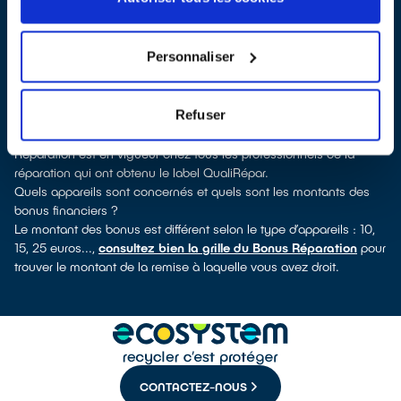
labellisés QualiRépar
. En cliquant sur la fiche détaillée du
réparateur, vous découvrirez pour quels types d’appareils ce
professionnel a obtenu le label. Congélateur, lave-linge, petit
Personnaliser
électroménager, télévision, smartphone, outils électriques : à
chaque famille d’équipements son réparateur spécialisé et
labellisé QualiRépar.
Refuser
Comment bénéficier du Bonus Réparation à Sainte-Maxime ?
Immédiatement déduit de la facture par le réparateur, le Bonus
Réparation est en vigueur chez tous les professionnels de la
réparation qui ont obtenu le label QualiRépar.
Quels appareils sont concernés et quels sont les montants des
bonus financiers ?
Le montant des bonus est différent selon le type d’appareils : 10,
15, 25 euros...,
consultez bien la grille du Bonus Réparation
pour
trouver le montant de la remise à laquelle vous avez droit.
CONTACTEZ-NOUS