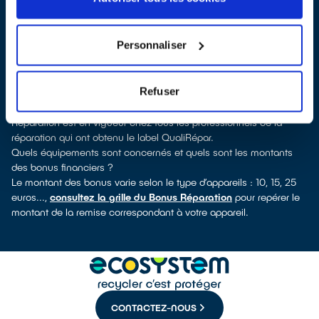
QualiRépar
. En cliquant sur la fiche détaillée du réparateur, vous
découvrirez pour quels types d’appareils ce professionnel a
obtenu le label. Réfrigérateur, sèche-linge, petit électroménager,
Personnaliser
télé, smartphone, outils électriques : à chaque famille
d’équipements son réparateur spécialisé et labellisé QualiRépar.
Consulter l’annuaire
Refuser
Comment bénéficier du Bonus Réparation à Carcès ?
Immédiatement déduit de la facture par le réparateur, le Bonus
Réparation est en vigueur chez tous les professionnels de la
réparation qui ont obtenu le label QualiRépar.
Quels équipements sont concernés et quels sont les montants
des bonus financiers ?
Le montant des bonus varie selon le type d’appareils : 10, 15, 25
euros...,
consultez la grille du Bonus Réparation
pour repérer le
montant de la remise correspondant à votre appareil.
CONTACTEZ-NOUS