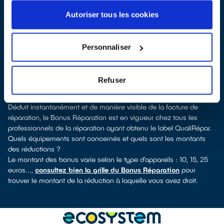
Apt, vous pouvez consulter notre
annuaire de réparateurs
labellisés QualiRépar
. En cliquant sur la fiche détaillée du
Autoriser tous les cookies
réparateur, vous verrez pour quels types d’appareils ce
professionnel a obtenu le label. Réfrigérateur, lave-vaisselle, petit
électroménager, télé, smartphone, outillage électroportatif : à
Personnaliser
chaque famille d’équipements son réparateur spécialisé et
labellisé QualiRépar.
Consulter l’annuaire
Refuser
Comment bénéficier du Bonus Réparation à Saint-Saturnin-lès-
Apt ?
Déduit instantanément et de manière visible de la facture de
réparation, le Bonus Réparation est en vigueur chez tous les
professionnels de la réparation ayant obtenu le label QualiRépar.
Quels équipements sont concernés et quels sont les montants
des réductions ?
Le montant des bonus varie selon le type d’appareils : 10, 15, 25
euros...,
consultez bien la grille du Bonus Réparation
pour
trouver le montant de la réduction à laquelle vous avez droit.