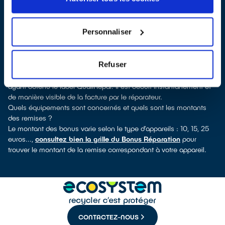
pouvez consulter notre
annuaire de réparateurs labellisés
QualiRépar
. En cliquant sur la fiche détaillée du réparateur, vous
verrez pour quels types d’appareils ce professionnel a obtenu le
Personnaliser
label. Réfrigérateur, sèche-linge, petit électroménager, télévision,
smartphone, outils électriques : à chaque famille d’appareils son
réparateur spécialisé et labellisé QualiRépar.
Refuser
Comment bénéficier du Bonus Réparation à Valréas ?
Le Bonus Réparation est en vigueur chez tous les réparateurs
ayant obtenu le label QualiRépar. Il est déduit instantanément et
de manière visible de la facture par le réparateur.
Quels équipements sont concernés et quels sont les montants
des remises ?
Le montant des bonus varie selon le type d’appareils : 10, 15, 25
euros...,
consultez bien la grille du Bonus Réparation
pour
trouver le montant de la remise correspondant à votre appareil.
CONTACTEZ-NOUS