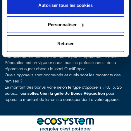
labellisés QualiRépar
. En cliquant sur la fiche détaillée du
Autoriser tous les cookies
réparateur, vous découvrirez pour quels types d’appareils ce
professionnel a obtenu le label. Réfrigérateur, lave-vaisselle, petit
électroménager, télévision, smartphone, outillage électroportatif :
Personnaliser
à chaque famille d’appareils son réparateur spécialisé et labellisé
QualiRépar.
Consulter l’annuaire
Refuser
Comment bénéficier du Bonus Réparation à Aubigny-Les
Clouzeaux ?
Immédiatement déduit de la facture par le réparateur, le Bonus
Réparation est en vigueur chez tous les professionnels de la
réparation ayant obtenu le label QualiRépar.
Quels appareils sont concernés et quels sont les montants des
remises ?
Le montant des bonus varie selon le type d’appareils : 10, 15, 25
euros...,
consultez bien la grille du Bonus Réparation
pour
repérer le montant de la remise correspondant à votre appareil.