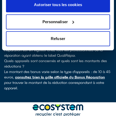
pouvez consulter notre
annuaire de réparateurs labellisés
Autoriser tous les cookies
QualiRépar
. En cliquant sur la fiche détaillée du réparateur, vous
découvrirez pour quels types d’appareils ce professionnel a
obtenu le label. Congélateur, sèche-linge, petit électroménager,
Personnaliser
télé, smartphone, outils électriques : à chaque famille d’appareils
son réparateur spécialisé et labellisé QualiRépar.
Consulter l’annuaire
Refuser
Comment bénéficier du Bonus Réparation à Thuré ?
Immédiatement déduit de la facture par le réparateur, le Bonus
Réparation est en vigueur chez tous les professionnels de la
réparation ayant obtenu le label QualiRépar.
Quels appareils sont concernés et quels sont les montants des
réductions ?
Le montant des bonus varie selon le type d’appareils : de 10 à 45
euros,
consultez bien la grille officielle du Bonus Réparation
pour trouver le montant de la réduction correspondant à votre
appareil.