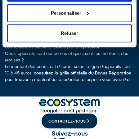
verrez pour quels types d’appareils ce professionnel a obtenu le
label. Congélateur, lave-vaisselle, petit électroménager,
Personnaliser
télévision, informatique, outillage électroportatif : à chaque famille
d’équipements son réparateur spécialisé et labellisé QualiRépar.
Comment bénéficier du Bonus Réparation à Cornimont ?
Refuser
Le Bonus Réparation est en vigueur chez tous les réparateurs
ayant obtenu le label QualiRépar. Il est déduit instantanément et
de manière visible de la facture par le réparateur.
Quels appareils sont concernés et quels sont les montants des
remises ?
Le montant des bonus est différent selon le type d’appareils : de
10 à 45 euros,
consultez la grille officielle du Bonus Réparation
pour trouver le montant de la réduction à laquelle vous avez droit.
CONTACTEZ-NOUS
Suivez-nous