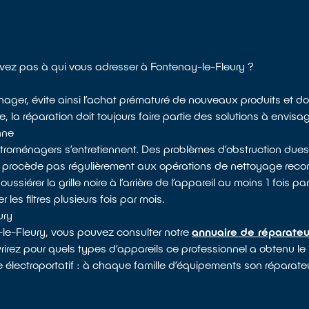
savez pas à qui vous adresser à Fontenay-le-Fleury ?
nager, évite ainsi l’achat prématuré de nouveaux produits et do
a réparation doit toujours faire partie des solutions à envisag
nne
ectroménagers s’entretiennent. Des problèmes d’obstruction dues
e procède pas régulièrement aux opérations de nettoyage reco
rer la grille noire à l’arrière de l’appareil au moins 1 fois par 
les filtres plusieurs fois par mois.
ury
-le-Fleury, vous pouvez consulter notre
annuaire de réparateu
vrirez pour quels types d’appareils ce professionnel a obtenu le
e électroportatif : à chaque famille d’équipements son réparateur