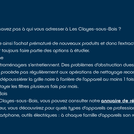
e savez pas à qui vous adresser à Les Clayes-sous-Bois ?
te ainsi l’achat prématuré de nouveaux produits et donc l’extrac
oujours faire partie des options à étudier.
ne
ectroménagers s’entretiennent. Des problèmes d’obstruction dues
e procède pas régulièrement aux opérations de nettoyage rec
ssiérer la grille noire à l’arrière de l’appareil au moins 1 fois 
yer les filtres plusieurs fois par mois.
Bois
s Clayes-sous-Bois, vous pouvez consulter notre
annuaire de ré
ateur, vous découvrirez pour quels types d’appareils ce professio
rtphone, outils électriques : à chaque famille d’appareils son r