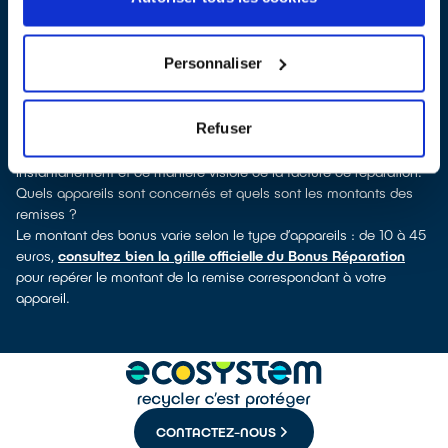
QualiRépar
. En cliquant sur la fiche détaillée du réparateur, vous
découvrirez pour quels types d’appareils ce professionnel a
obtenu le label. Réfrigérateur, lave-vaisselle, petit électroménager,
Personnaliser
TV, informatique, outillage électroportatif : à chaque famille
d’appareils son réparateur spécialisé et labellisé QualiRépar.
Comment bénéficier du Bonus Réparation à Sartrouville ?
Refuser
Le Bonus Réparation est en vigueur chez tous les professionnels
de la réparation ayant obtenu le label QualiRépar. Il est déduit
instantanément et de manière visible de la facture de réparation.
Quels appareils sont concernés et quels sont les montants des
remises ?
Le montant des bonus varie selon le type d’appareils : de 10 à 45
euros,
consultez bien la grille officielle du Bonus Réparation
pour repérer le montant de la remise correspondant à votre
appareil.
CONTACTEZ-NOUS