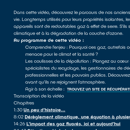
Dans cette vidéo, découvrez le parcours de nos anciens 
vie. Longtemps utilisés pour leurs propriétés isolantes,
appareils sont de redoutables gaz à effet de serre. S’il
climatique et à la dégradation de la couche d’ozone.
Au programme de cette vidéo :
Comprendre l’enjeu : Pourquoi ces gaz, autrefois c
menace pour le climat et la santé ?
Les coulisses de la dépollution : Plongez au cœur de 
spécialistes du recyclage, les gestionnaires de dé
professionnelles et les pouvoirs publics. Découv
avant qu’ils ne rejoignent l’atmosphère.
Agir à son échelle :
TROUVEZ UN SITE DE RÉCUPÉRAT
Transcription de la vidéo
Chapitres
1:30
Un peu d'histoire...
8:02
Dérèglement climatique, une équation à plusie
14:26
L'impact des gaz fluorés, ici et aujourd'hui