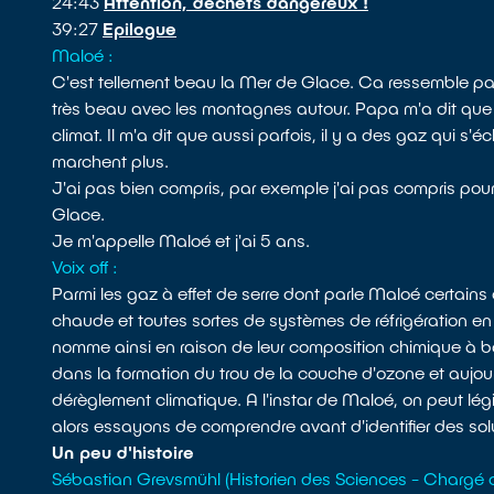
24:43
Attention, déchets dangereux !
39:27
Epilogue
Maloé :
C'est tellement beau la Mer de Glace. Ca ressemble pas
très beau avec les montagnes autour. Papa m'a dit que 
climat. Il m'a dit que aussi parfois, il y a des gaz qui 
marchent plus.
J'ai pas bien compris, par exemple j'ai pas compris pourq
Glace.
Je m'appelle Maloé et j'ai 5 ans.
Voix off :
Parmi les gaz à effet de serre dont parle Maloé certains
chaude et toutes sortes de systèmes de réfrigération en 
nomme ainsi en raison de leur composition chimique à b
dans la formation du trou de la couche d'ozone et aujour
dérèglement climatique. A l'instar de Maloé, on peut lé
alors essayons de comprendre avant d'identifier des sol
Un peu d'histoire
Sébastian Grevsmühl (Historien des Sciences - Chargé 