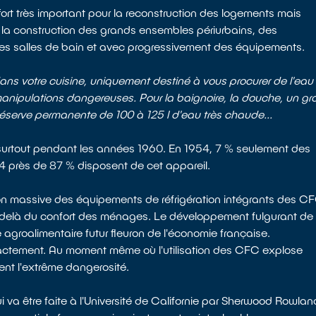
fort très important pour la reconstruction des logements mais
ers la construction des grands ensembles périurbains, des
des salles de bain et avec progressivement des équipements.
ans votre cuisine, uniquement destiné à vous procurer de l'eau
 manipulations dangereuses. Pour la baignoire, la douche, un gr
serve permanente de 100 à 125 l d'eau très chaude...
t surtout pendant les années 1960. En 1954, 7 % seulement des
4 près de 87 % disposent de cet appareil.
on massive des équipements de réfrigération intégrants des C
delà du confort des ménages. Le développement fulgurant de 
e agroalimentaire futur fleuron de l'économie française.
exactement. Au moment même où l'utilisation des CFC explose
ent l'extrême dangerosité.
 va être faite à l'Université de Californie par Sherwood Rowlan