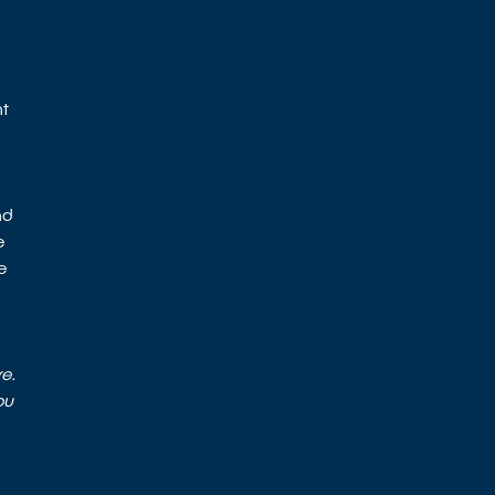
nt
nd
e
e
e.
ou