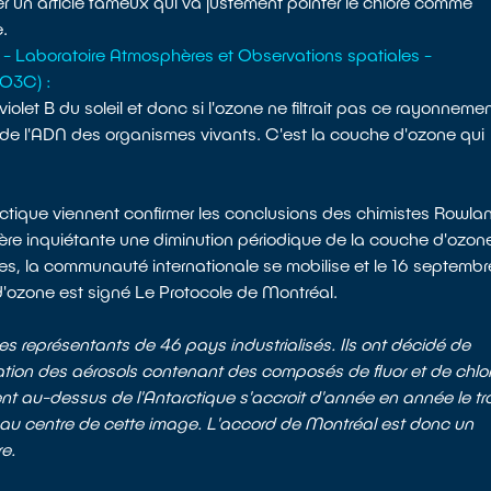
r un article fameux qui va justement pointer le chlore comme
e.
- Laboratoire Atmosphères et Observations spatiales -
IO3C) :
violet B du soleil et donc si l'ozone ne filtrait pas ce rayonneme
u de l'ADN des organismes vivants. C'est la couche d'ozone qui
tique viennent confirmer les conclusions des chimistes Rowla
e inquiétante une diminution périodique de la couche d'ozon
es, la communauté internationale se mobilise et le 16 septembr
d'ozone est signé Le Protocole de Montréal.
es représentants de 46 pays industrialisés. Ils ont décidé de
isation des aérosols contenant des composés de fluor et de chlor
ent au-dessus de l'Antarctique s'accroit d'année en année le tr
e au centre de cette image. L'accord de Montréal est donc un
re.