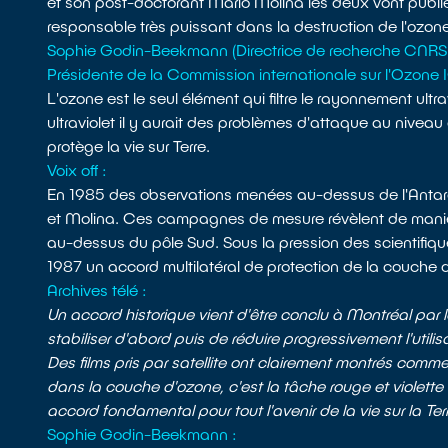
et son post-doctorant Mario Molina les deux vont publie
responsable très puissant dans la destruction de l'ozon
Sophie Godin-Beekmann (Directrice de recherche CNRS 
Présidente de la Commission internationale sur l'Ozone 
L'ozone est le seul élément qui filtre le rayonnement ultra
ultraviolet il y aurait des problèmes d'attaque au nivea
protège la vie sur Terre.
Voix off :
En 1985 des observations menées au-dessus de l'Antarc
et Molina. Ces campagnes de mesure révèlent de manièr
au-dessus du pôle Sud. Sous la pression des scientifiqu
1987 un accord multilatéral de protection de la couche 
Archives télé :
Un accord historique vient d'être conclu à Montréal par l
stabiliser d'abord puis de réduire progressivement l'util
Des films pris par satellite ont clairement montrés comm
dans la couche d'ozone, c'est la tâche rouge et violett
accord fondamental pour tout l'avenir de la vie sur la Ter
Sophie Godin-Beekmann :