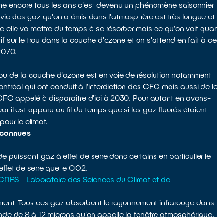
orme encore tous les ans c'est devenu un phénomène saisonnier
vie des gaz qu'on a émis dans l'atmosphère est très longue et
re elle va mettre du temps à se résorber mais ce qu'on voit qua
f sur le trou dans la couche d'ozone et on s'attend en fait à ce
2070.
rou de la couche d'ozone est en voie de résolution notamment
éal qui ont conduit à l'interdiction des CFC mais aussi de le
FC appelé à disparaître d'ici à 2030. Pour autant en avons-
car il est apparu au fil du temps que si les gaz fluorés étaient
pour le climat.
nconnues
e puissant gaz à effet de serre donc certains en particulier le
effet de serre que le CO2.
e CNRS - Laboratoire des Sciences du Climat et de
ement. Tous ces gaz absorbent le rayonnement infrarouge dans
de de 8 à 12 microns qu'on appelle la fenêtre atmosphérique.