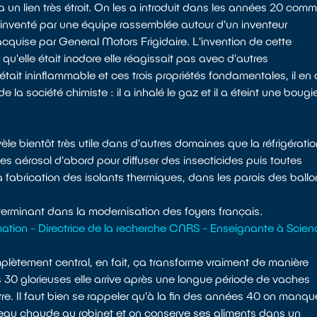
 a un lien très étroit. On les a introduit dans les années 20 com
C inventé par une équipe rassemblée autour d'un inventeur
uise par General Motors Frigidaire. L'invention de cette
u'elle était inodore elle réagissait pas avec d'autres
 était ininflammable et ces trois propriétés fondamentales, il en 
la société chimiste : il a inhalé le gaz et il a éteint une bougi
le bientôt très utile dans d'autres domaines que la réfrigérati
bes aérosol d'abord pour diffuser des insecticides puis toutes
la fabrication des isolants thermiques, dans les parois des ball
terminant dans la modernisation des foyers français.
tion - Directrice de la recherche CNRS - Enseignante à Scien
omplètement central, en fait, ça transforme vraiment de manière
 30 glorieuses elle arrive après une longue période de vaches
erre. Il faut bien se rappeler qu'à la fin des années 40 on manqu
s d'eau chaude au robinet et on conserve ses aliments dans un