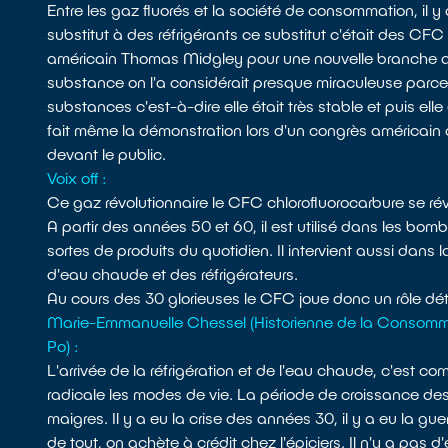
Entre les gaz fluorés et la société de consommation, il y
substitut à des réfrigérants ce substitut c'était des CF
américain Thomas Midgley pour une nouvelle branche acq
substance on l'a considérait presque miraculeuse parce q
substances c'est-à-dire elle était très stable et puis elle
fait même la démonstration lors d'un congrès américain de 
devant le public.
Voix off :
Ce gaz révolutionnaire le CFC chlorofluorocarbure se révè
A partir des années 50 et 60, il est utilisé dans les bom
sortes de produits du quotidien. Il intervient aussi dans 
d'eau chaude et des réfrigérateurs.
Au cours des 30 glorieuses le CFC joue donc un rôle dé
Marie-Emmanuelle Chessel (Historienne de la Consomma
Po) :
L'arrivée de la réfrigération et de l'eau chaude, c'est c
radicale les modes de vie. La période de croissance des
maigres. Il y a eu la crise des années 30, il y a eu la gu
de tout, on achète à crédit chez l'épiciers. Il n'y a pa