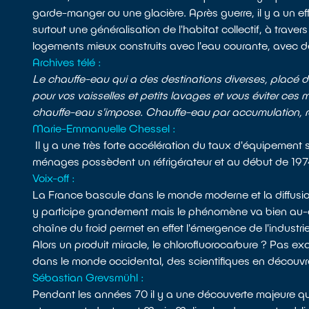
garde-manger ou une glacière. Après guerre, il y a un ef
surtout une généralisation de l'habitat collectif, à trav
logements mieux construits avec l'eau courante, avec 
Archives télé :
Le chauffe-eau qui a des destinations diverses, placé d
pour vos vaisselles et petits lavages et vous éviter ces
chauffe-eau s'impose. Chauffe-eau par accumulation, ré
Marie-Emmanuelle Chessel :
Il y a une très forte accélération du taux d'équipemen
ménages possèdent un réfrigérateur et au début de 197
Voix-off :
La France bascule dans le monde moderne et la diffusi
y participe grandement mais le phénomène va bien au-
chaîne du froid permet en effet l'émergence de l'industri
Alors un produit miracle, le chlorofluorocarbure ? Pas 
dans le monde occidental, des scientifiques en découvr
Sébastian Grevsmühl :
Pendant les années 70 il y a une découverte majeure qui