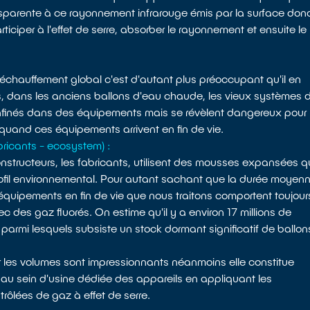
sparente à ce rayonnement infrarouge émis par la surface don
iciper à l'effet de serre, absorber le rayonnement et ensuite le
 réchauffement global c'est d'autant plus préoccupant qu'il en
s, dans les anciens ballons d'eau chaude, les vieux systèmes 
 confinés dans des équipements mais se révèlent dangereux pour
quand ces équipements arrivent en fin de vie.
bricants - ecosystem) :
onstructeurs, les fabricants, utilisent des mousses expansées q
rofil environnemental. Pour autant sachant que la durée moyen
 équipements en fin de vie que nous traitons comportent toujour
des gaz fluorés. On estime qu'il y a environ 17 millions de
armi lesquels subsiste un stock dormant significatif de ballon
 les volumes sont impressionnants néanmoins elle constitue
r au sein d'usine dédiée des appareils en appliquant les
trôlées de gaz à effet de serre.