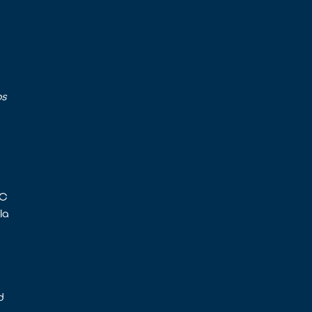
os
FC
la
d