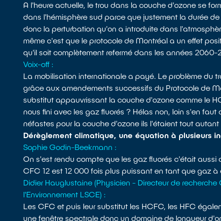
A l'heure actuelle, le trou dans la couche d'ozone se f
dans l'hémisphère sud parce que justement la durée de 
donc la perturbation qu'on a introduite dans l'atmosphè
même c'est que le protocole de Montréal a un effet positi
qu'il soit complètement refermé dans les années 2060-
Voix-off :
La mobilisation internationale a payé. Le problème du t
grâce aux amendements successifs du Protocole de Montr
substitut appauvrissant la couche d'ozone comme le HC
nous fini avec les gaz fluorés ? Hélas non, loin s'en faut 
néfastes pour la couche d'ozone ils l'étaient tout autant 
Dérèglement climatique, une équation à plusieurs i
Sophie Godin-Beekmann :
On s'est rendu compte que les gaz fluorés c'était aussi d
CFC 12 est 12 000 fois plus puissant en tant que gaz à 
Didier Hauglustaine (Physicien - Directeur de recherch
l'Environnement LSCE) :
Les CFC et puis leur substitut les HCFC, les HFC égal
une fenêtre spectrale donc un domaine de longueur d'on