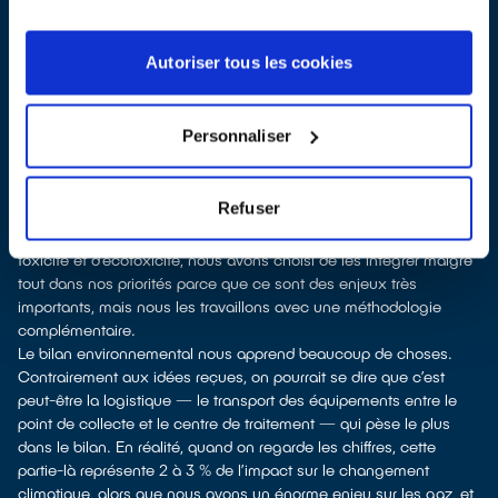
exploitables en tant que telles pour nos analyses. Et un deuxième
lot d’indicateurs environnementaux pour lesquels la méthodologie
permet d’aboutir à des valeurs qui sont un peu moins robustes,
Autoriser tous les cookies
soit parce qu’il manque des informations pour aboutir à des
calculs très fins, soit parce qu’il n’existe pas de consensus
aujourd’hui sur les modèles d’impact pour traduire ces valeurs en
Personnaliser
impacts sur l’environnement.
L’analyse globale des résultats a permis de dégager des enjeux
prioritaires qui sont notamment les indicateurs « changement
Refuser
climatique », « épuisement des ressources fossiles » et
« épuisement des ressources minérales ». Pour les enjeux de
toxicité et d’écotoxicité, nous avons choisi de les intégrer malgré
tout dans nos priorités parce que ce sont des enjeux très
importants, mais nous les travaillons avec une méthodologie
complémentaire.
Le bilan environnemental nous apprend beaucoup de choses.
Contrairement aux idées reçues, on pourrait se dire que c’est
peut-être la logistique — le transport des équipements entre le
point de collecte et le centre de traitement — qui pèse le plus
dans le bilan. En réalité, quand on regarde les chiffres, cette
partie-là représente 2 à 3 % de l’impact sur le changement
climatique, alors que nous avons un énorme enjeu sur les gaz, et