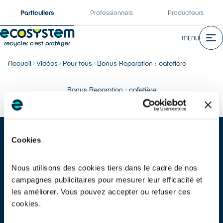
Particuliers
Professionnels
Producteurs
MENU
Accueil
Vidéos
Pour tous
Bonus Reparation : cafetière
Bonus Reparation : cafetière
Cookies
Nous utilisons des cookies tiers dans le cadre de nos
campagnes publicitaires pour mesurer leur efficacité et
Tu veux savoir comment économiser 15 € ? Si ta cafetière est en
les améliorer. Vous pouvez accepter ou refuser ces
panne, fais-la réparer avec le bonus réparation. Trouve un
cookies.
réparateur labellisé QualiRépar sur le site ecosystem.eco et
économise 15 € directement sur ta facture de réparation. Et ça