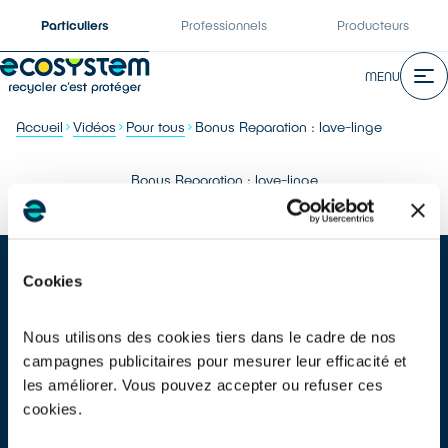
Particuliers
Professionnels
Producteurs
MENU
Accueil
Vidéos
Pour tous
Bonus Reparation : lave-linge
Bonus Reparation : lave-linge
Cookies
Nous utilisons des cookies tiers dans le cadre de nos
campagnes publicitaires pour mesurer leur efficacité et
Tu veux savoir comment économiser 50 € ? Si ton lave-linge est
les améliorer. Vous pouvez accepter ou refuser ces
lessivé, fais-le réparer avec le bonus réparation. Trouve un
cookies.
réparateur labellisé QualiRépar sur le site ecosystem.eco et
économise 50 € directement sur ta facture de réparation. Et ça