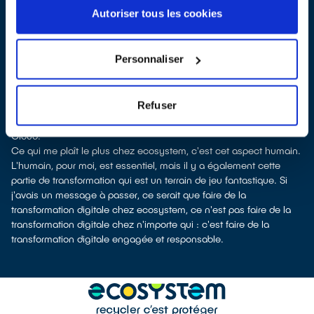
oublier toute cette partie d'intelligence artificielle qui est très
Autoriser tous les cookies
innovante chez nous.
Les défis ne sont pas tant technologiques, ils sont aussi en lien
avec la gouvernance. Nous sommes en train d'introduire
Personnaliser
aujourd'hui les éléments d'approche produit, donc tout ce qu'on
trouve autour du DevOps. Il y a également cet équilibrage qui se
fait avec les approches projets, qui nous amène aujourd'hui à
Refuser
recruter de nouveaux profils et de nouveaux talents : Data
Scientists, Product Owners, ou des personnes orientées sur le
Cloud.
Ce qui me plaît le plus chez ecosystem, c'est cet aspect humain.
L'humain, pour moi, est essentiel, mais il y a également cette
partie de transformation qui est un terrain de jeu fantastique. Si
j'avais un message à passer, ce serait que faire de la
transformation digitale chez ecosystem, ce n'est pas faire de la
transformation digitale chez n'importe qui : c'est faire de la
transformation digitale engagée et responsable.