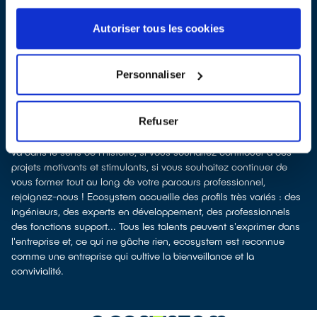
de 100 métiers différents, ce qui est d'une très grande richesse.
Ma plus belle réussite dans l'entreprise est d'avoir apporté ma
Autoriser tous les cookies
contribution au soutien de nos activités et d'avoir, par la même
occasion, intégré des talents remarquables qui font aujourd'hui
d'ecosystem un éco-organisme de premier plan. Je suis
Personnaliser
également très fière d'avoir pu créer les conditions pour que
chacun prenne du plaisir dans ses missions, et de voir à quel
point aujourd'hui notre collectif de travail est soudé et engagé
Refuser
dans les missions d'ecosystem.
Si vous souhaitez vivre une expérience dans une entreprise qui
va dans le sens de l'histoire, si vous souhaitez contribuer à des
projets motivants et stimulants, si vous souhaitez continuer de
vous former tout au long de votre parcours professionnel,
rejoignez-nous ! Ecosystem accueille des profils très variés : des
ingénieurs, des experts en développement, des professionnels
des fonctions support... Tous les talents peuvent s'exprimer dans
l'entreprise et, ce qui ne gâche rien, ecosystem est reconnue
comme une entreprise qui cultive la bienveillance et la
convivialité.