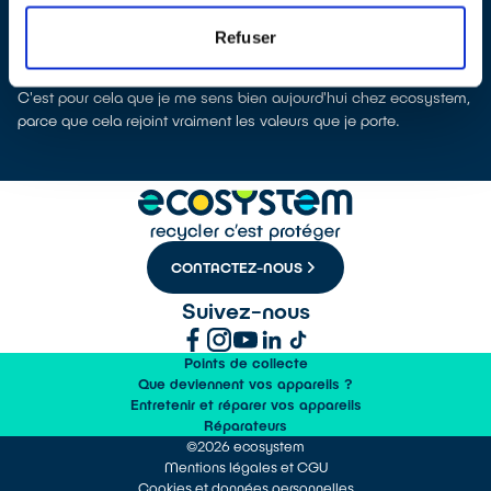
à fait ce que je retrouve aujourd'hui en aidant les acteurs de
l'économie sociale et solidaire avec lesquels j'interagis. En plus
Refuser
de tout cela, mon métier permet de limiter la production de
déchets, et donc de limiter les émissions de CO2 en général.
C'est pour cela que je me sens bien aujourd'hui chez ecosystem,
parce que cela rejoint vraiment les valeurs que je porte.
CONTACTEZ-NOUS
Suivez-nous
Points de collecte
Que deviennent vos appareils ?
Entretenir et réparer vos appareils
Réparateurs
©2026 ecosystem
Mentions légales et CGU
Cookies et données personnelles