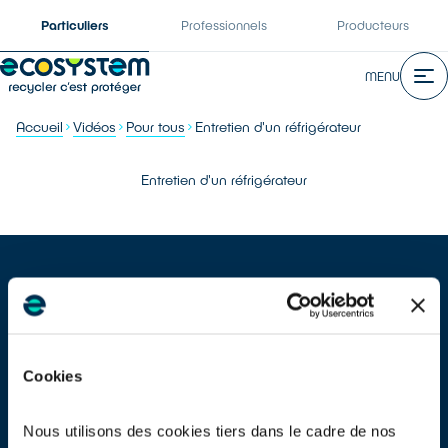
Particuliers
Professionnels
Producteurs
MENU
Accueil
Vidéos
Pour tous
Entretien d'un réfrigérateur
Entretien d'un réfrigérateur
Cookies
Dégivrage, dépoussiérage de la grille et ventilation : découvrez 3
astuces essentielles pour entretenir votre réfrigérateur. Des
gestes simples pour assurer son bon fonctionnement et le faire
Nous utilisons des cookies tiers dans le cadre de nos
durer plus longtemps.