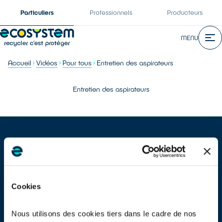
Particuliers
Professionnels
Producteurs
MENU
Accueil
Vidéos
Pour tous
Entretien des aspirateurs
Entretien des aspirateurs
Cookies
Ne laissez pas la poussière abîmer votre aspirateur. En suivant
nos conseils d'entretien régulier des filtres, vous évitez la
surchauffe du moteur et prolongez la longévité de votre
Nous utilisons des cookies tiers dans le cadre de nos
équipement de nettoyage.