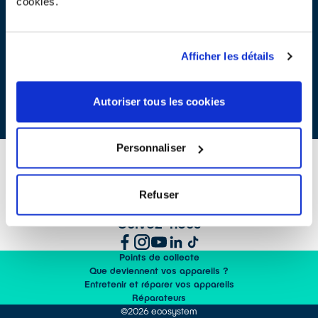
cookies.
— Toi aussi, ils t'ont remplacé ?
— Ouais, ils me trouvaient trop lent... Emoji escargot !
— Lol
— Essaie de sonner, ça les fera peut-être venir !
Afficher les détails
Ne gardez pas les mobiles et smartphones que vous n'utilisez
plus. Faites un geste solidaire et environnemental en les donnant
sur
jedonnemontelephone.fr
Autoriser tous les cookies
Personnaliser
Refuser
CONTACTEZ-NOUS
Suivez-nous
Points de collecte
Que deviennent vos appareils ?
Entretenir et réparer vos appareils
Réparateurs
©2026 ecosystem