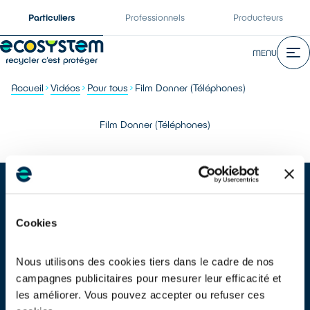
Particuliers
Professionnels
Producteurs
MENU
Accueil
Vidéos
Pour tous
Film Donner (Téléphones)
Film Donner (Téléphones)
Cookies
Nous utilisons des cookies tiers dans le cadre de nos
VOS APPAREILS ÉLECTRIQUES ONT QUELQUE CHOSE À VOUS
DIRE
campagnes publicitaires pour mesurer leur efficacité et
Transcription de la video
les améliorer. Vous pouvez accepter ou refuser ces
Dialogue entre deux téléphones oubliés dans un tiroir :