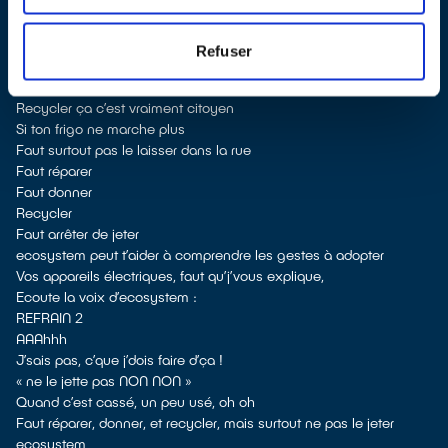
Machine à café, faut détartrer !
Les appareils, pas dans la poubelle !
Le sèche-cheveux, il est pas si vieux !
Refuser
COUPLET 2
La terre a b’soin d’un coup de main
Recycler ça c’est vraiment citoyen
Si ton frigo ne marche plus
Faut surtout pas le laisser dans la rue
Faut réparer
Faut donner
Recycler
Faut arrêter de jeter
ecosystem peut t’aider à comprendre les gestes à adopter
Vos appareils électriques, faut qu’j’vous explique,
Ecoute la voix d’ecosystem :
REFRAIN 2
AAAhhh
J’sais pas, c’que j’dois faire d’ça !
« ne le jette pas NON NON »
Quand c’est cassé, un peu usé, oh oh
Faut réparer, donner, et recycler, mais surtout ne pas le jeter
ecosystem