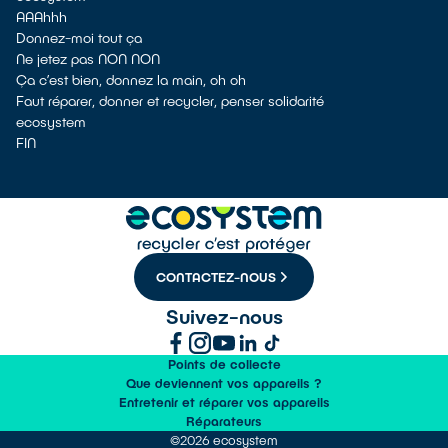
AAAhhh
Donnez-moi tout ça
Ne jetez pas NON NON
Ça c’est bien, donnez la main, oh oh
Faut réparer, donner et recycler, penser solidarité
ecosystem
FIN
CONTACTEZ-NOUS
Suivez-nous
Points de collecte
Que deviennent vos appareils ?
Entretenir et réparer vos appareils
Réparateurs
©2026 ecosystem