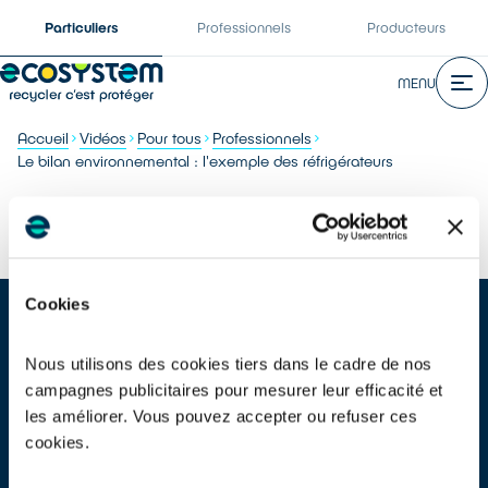
Particuliers
Professionnels
Producteurs
MENU
Accueil
Vidéos
Pour tous
Professionnels
Le bilan environnemental : l'exemple des réfrigérateurs
Le bilan environnemental : l'exemple des réfrigérateurs
Cookies
Nous utilisons des cookies tiers dans le cadre de nos
campagnes publicitaires pour mesurer leur efficacité et
les améliorer. Vous pouvez accepter ou refuser ces
Plus d'infos sur
LE RECYCLAGE DES RÉFRIGÉRATEURS
cookies.