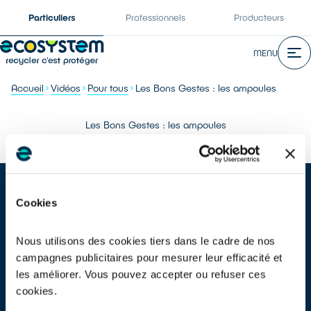
Particuliers
Professionnels
Producteurs
MENU
Accueil
Vidéos
Pour tous
Les Bons Gestes : les ampoules
Les Bons Gestes : les ampoules
Cookies
Nous utilisons des cookies tiers dans le cadre de nos
campagnes publicitaires pour mesurer leur efficacité et
Tous les films de la
CAMPAGNE « LES BONS GESTES »
les améliorer. Vous pouvez accepter ou refuser ces
Transcription de la vidéo
cookies.
Les ampoules : aussitôt grillées, elles sont des millions à être
abandonnées à la poubelle.