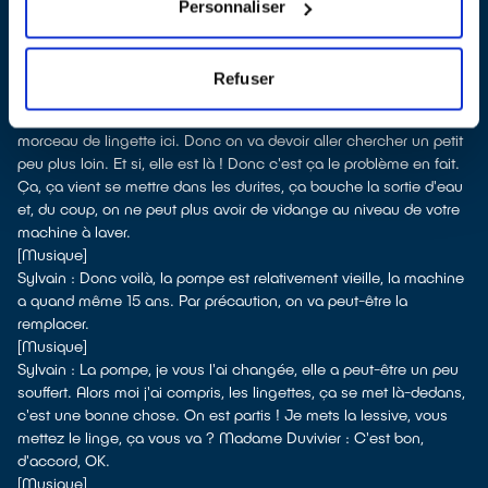
juste après. Madame Duvivier : OK, à tout de suite.
Personnaliser
[Musique]
Sylvain : Alors, on va regarder ça. Ça, c'est la pompe de vidange
qui souvent est obstruée. On regarde... on voit qu'elle n'est quand
Refuser
même pas géniale géniale. Un bouchon qui est relativement sale.
Ouais, ce que je vous disais, on voit déjà qu'il y a un petit
morceau de lingette ici. Donc on va devoir aller chercher un petit
peu plus loin. Et si, elle est là ! Donc c'est ça le problème en fait.
Ça, ça vient se mettre dans les durites, ça bouche la sortie d'eau
et, du coup, on ne peut plus avoir de vidange au niveau de votre
machine à laver.
[Musique]
Sylvain : Donc voilà, la pompe est relativement vieille, la machine
a quand même 15 ans. Par précaution, on va peut-être la
remplacer.
[Musique]
Sylvain : La pompe, je vous l'ai changée, elle a peut-être un peu
souffert. Alors moi j'ai compris, les lingettes, ça se met là-dedans,
c'est une bonne chose. On est partis ! Je mets la lessive, vous
mettez le linge, ça vous va ? Madame Duvivier : C'est bon,
d'accord, OK.
[Musique]