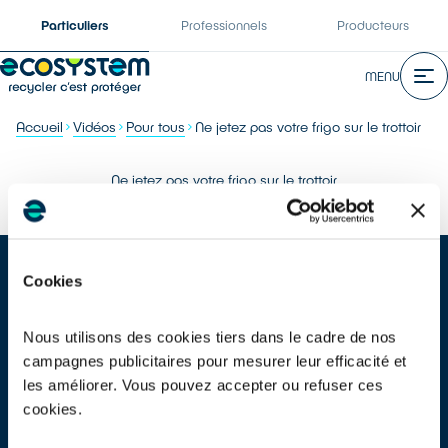
Particuliers
Professionnels
Producteurs
MENU
Accueil
Vidéos
Pour tous
Ne jetez pas votre frigo sur le trottoir
Ne jetez pas votre frigo sur le trottoir
Cookies
Nous utilisons des cookies tiers dans le cadre de nos
campagnes publicitaires pour mesurer leur efficacité et
Un réfrigérateur et un congélateur peuvent contenir différents gaz
les améliorer. Vous pouvez accepter ou refuser ces
plus ou moins dangereux. Certains agissent sur la couche
cookies.
d’ozone, d’autres contribuent au réchauffement climatique et
parfois les deux ! Déposés sur le trottoir ils sont sujets au vol de