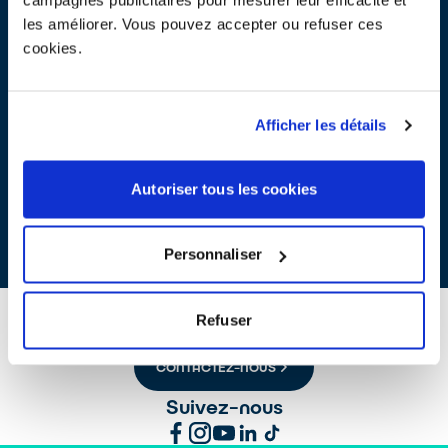
0:00 Introduction – Samuel MAYER, Pôle Ecoconception
les améliorer. Vous pouvez accepter ou refuser ces
02:49 Les activités d’ecosystem - Edouard CARTERON,
cookies.
ecosystem
12:46 Témoignage d’Ingrid TAMS, Responsable Environnement
du Groupe SEB
19:26 Témoignage d’Olivier BRETT, Directeur de production chez
Afficher les détails
LUNII
25:36 Construction collaborative du parcours des webinaires &
Questions/Réponses - Edouard CARTERON, ecosystem
Autoriser tous les cookies
WEBINAIRE D'ÉCO-CONCEPTION, SAISON 1 À 4
Personnaliser
Refuser
CONTACTEZ-NOUS
Suivez-nous