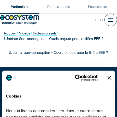
Particuliers
Professionnels
Producteurs
MENU
Accueil
Vidéos
Professionnels
Webinar éco-conception - Quels enjeux pour la filière EEE ?
Webinar éco-conception - Quels enjeux pour la filière EEE ?
Cookies
La série de webinars éco-conception pour une seconde vie
des matières et des produits. Saison 1
Nous utilisons des cookies tiers dans le cadre de nos
Au programme
campagnes publicitaires pour mesurer leur efficacité et