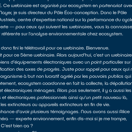
E. Ce webinaire est organisé par ecosystem en partenariat ave
yer, je suis directeur du Pôle Éco-conception. Donc le Pôle
ustriels, centre d'expertise national sur la performance du cycl
perte — pour ceux qui suivent les webinaires, vous la connaiss
 référente sur l'analyse environnementale chez ecosystem.
onc fini le télétravail pour ce webinaire. Bienvenue.
 pour ce 5ème webinaire. Alors aujourd'hui, c'est un webinaire
iens d'équipements électroniques avec un point particulier sur
ification des axes de progrès. Juste pour rappel pour ceux qui 
organisme à but non lucratif agréé par les pouvoirs publics qui
ètement, ecosystem coordonne en fait la collecte, la dépollutio
t électroniques ménagers. Alors pas seulement, il y a aussi les
t électroniques professionnels ainsi qu'un petit nouveau là,
les extincteurs ou appareils extincteurs en fin de vie.
 chance d'avoir plusieurs témoignages. Nous avons aussi Alice
améra — experte environnement, enfin dis-moi si je me trompe,
. C'est bien ça ?