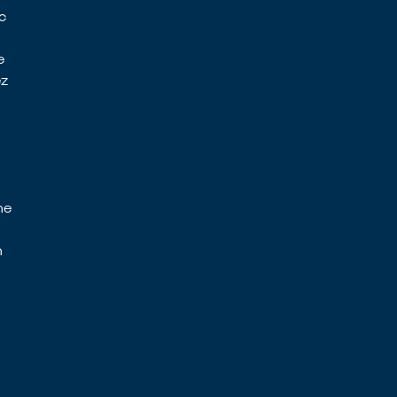
c
e
ez
ne
n