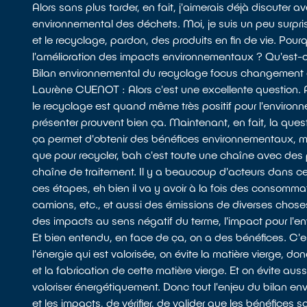
Alors sans plus tarder, en fait, j'aimerais déjà discuter 
environnemental des déchets. Moi, je suis un peu surpris 
et le recyclage, pardon, des produits en fin de vie. Pou
l'amélioration des impacts environnementaux ? Qu'est-ce
Bilan environnemental du recyclage focus changement
Laurène CUENOT : Alors c'est une excellente question. Al
le recyclage est quand même très positif pour l'environn
présenter prouvent bien ça. Maintenant, en fait, la questi
ça permet d'obtenir des bénéfices environnementaux, mais
que pour recycler, bah c'est toute une chaîne avec des p
chaîne de traitement. Il y a beaucoup d'acteurs dans ce
ces étapes, eh bien il va y avoir à la fois des consommati
camions, etc., et aussi des émissions de diverses chose
des impacts au sens négatif du terme, l'impact pour l'e
Et bien entendu, en face de ça, on a des bénéfices. C'e
l'énergie qui est valorisée, on évite la matière vierge, d
et la fabrication de cette matière vierge. Et on évite au
valoriser énergétiquement. Donc tout l'enjeu du bilan en
et les impacts, de vérifier, de valider que les bénéfices s