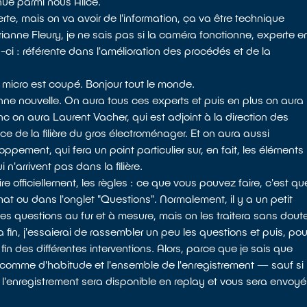
nue parmi nous Alice.
e, mais on va avoir de l'information, ça va être technique
ianne Fleury, je ne sais pas si la caméra fonctionne, experte e
s-ci : référente dans l'amélioration des procédés et de la
micro est coupé. Bonjour tout le monde.
ne nouvelle. On aura tous ces experts et puis en plus on aura
c on aura Laurent Vacher, qui est adjoint à la direction des
ace de la filière du gros électroménager. Et on aura aussi
oppement, qui fera un point particulier sur, en fait, les éléments
n'arrivent pas dans la filière.
 officiellement, les règles : ce que vous pouvez faire, c'est qu
t ou dans l'onglet "Questions". Normalement, il y a un petit
des questions au fur et à mesure, mais on les traitera sans dout
fin, j'essaierai de rassembler un peu les questions et puis, pou
 fin des différentes interventions. Alors, parce que je sais que
comme d'habitude et l'ensemble de l'enregistrement — sauf si
l'enregistrement sera disponible en replay et vous sera envoyé