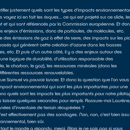
ntifier justement quels sont les types d'impacts environnement
oyez ici en fait les risques... ce qui est projeté sur ce slide, le
nt et qui sont référencés par la Commission européenne. Et do
es enjeux d'émissions, donc de particules, de molécules, etc.
des émissions de gaz à effet de serre, des impacts sur les pi
mposés qui génèrent cette création d'ozone dans les basses
s, etc. Et puis d'un autre côté, il y a des enjeux autour des
ne logique de durabilité, d'utilisation responsable des
e, le charbon, le gaz), les ressources minérales (donc les
s différentes ressources renouvelables.
 que Samuel va pouvoir lancer. Et donc la question que l'on vous
'impact environnemental qui sont les plus importantes pour une
 quels sont les impacts les plus importants pour notre pilota
 laisser quelques secondes pour remplir. Rassure-moi Laurène
ées d'inventaire de terrain récupérées ?
'est effectivement pas des sondages. Non, non, c'est bien issu
ronnemental, bien sûr.
tout le monde a répondu, merci. Alors je ne sais pas si vous