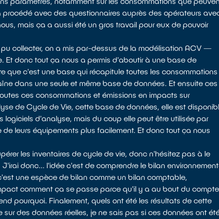
ertains paramètres, notamment sur les consommations que peuven
 on a procédé avec des questionnaires auprès des opérateurs ave
 nous, mais ça a aussi été un gros travail pour eux de pouvoir
n a pu collecter, on a mis par-dessus de la modélisation ACV —
e. Et donc tout ça nous a permis d'aboutir à une base de
ire que c'est une base qui récapitule toutes les consommations
 chaîne dans une seule et même base de données. Et ensuite ces
it toutes ces consommations et émissions en impacts sur
nalyse de Cycle de Vie, cette base de données, elle est disponib
s logiciels d'analyse, mais du coup elle peut être utilisée par
ie de leurs équipements plus facilement. Et donc tout ça nous
érer les inventaires de cycle de vie, donc n'hésitez pas à le
 J'irai donc... l'idée c'est de comprendre le bilan environnement
, c'est une espèce de bilan comme un bilan comptable,
 d'impact comment ça se passe parce qu'il y a au bout du compte.
nd pourquoi. Finalement, quels ont été les résultats de cette
sur des données réelles, je ne sais pas si ces données ont ét