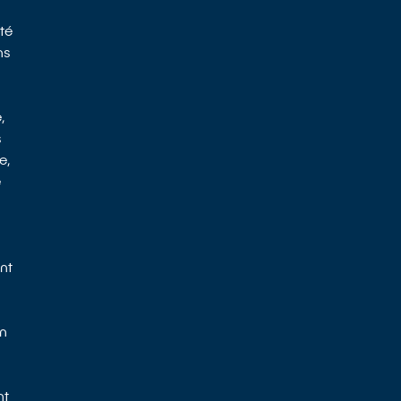
té
ns
,
s
e,
e
nt
on
nt