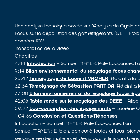
Une analyse technique basée sur l'Analyse de Cycle de
Focus sur la dépollution des gaz réfrigérants (GEM Froid
données ICV.
Transcription de la vidéo
Chapitres
4:44
Introduction
– Samuel MAYER, Pôle Ecoconcepti
9:14
Bilan environnemental du recyclage focus cha
25:42
Témoignage de Laurent VACHER
, Adjoint à l
32:34
Témoignage de Sébastien PARTIDA
, Adjoint 
37:08
Bilan environnemental du recyclage focus ép
42:06
Table ronde sur le recyclage des DEEE
– Alice
59:22
Eco-conception des équipements
– Laurène 
1:04:36
Conclusion et Questions/Réponses
Introduction – Samuel MAYER, Pôle Éco-conception
Samuel MAYER : Et bien, bonjour à toutes et tous, bie
seconde vie des matières et des produits finis des bien