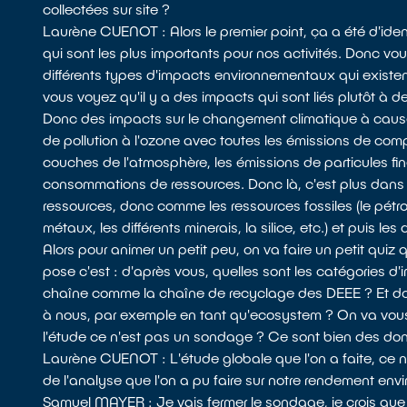
collectées sur site ?
Laurène CUENOT : Alors le premier point, ça a été d'ide
qui sont les plus importants pour nos activités. Donc vous v
différents types d'impacts environnementaux qui existe
vous voyez qu'il y a des impacts qui sont liés plutôt à d
Donc des impacts sur le changement climatique à cause 
de pollution à l'ozone avec toutes les émissions de co
couches de l'atmosphère, les émissions de particules fine
consommations de ressources. Donc là, c'est plus dans u
ressources, donc comme les ressources fossiles (le pétrol
métaux, les différents minerais, la silice, etc.) et puis le
Alors pour animer un petit peu, on va faire un petit quiz
pose c'est : d'après vous, quelles sont les catégories d
chaîne comme la chaîne de recyclage des DEEE ? Et donc
à nous, par exemple en tant qu'ecosystem ? On va vous
l'étude ce n'est pas un sondage ? Ce sont bien des donn
Laurène CUENOT : L'étude globale que l'on a faite, ce n
de l'analyse que l'on a pu faire sur notre rendement envi
Samuel MAYER : Je vais fermer le sondage, je crois que 