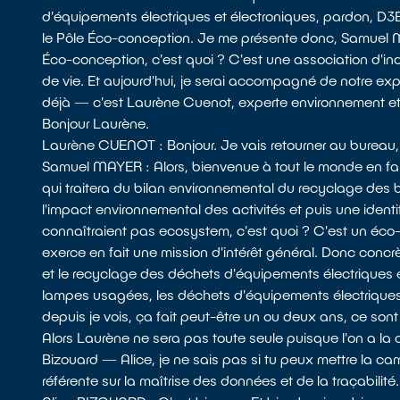
d'équipements électriques et électroniques, pardon, D3
le Pôle Éco-conception. Je me présente donc, Samuel Ma
Éco-conception, c'est quoi ? C'est une association d'ind
de vie. Et aujourd'hui, je serai accompagné de notre ex
déjà — c'est Laurène Cuenot, experte environnement et
Bonjour Laurène.
Laurène CUENOT : Bonjour. Je vais retourner au bureau, d
Samuel MAYER : Alors, bienvenue à tout le monde en fait
qui traitera du bilan environnemental du recyclage des b
l'impact environnemental des activités et puis une ident
connaîtraient pas ecosystem, c'est quoi ? C'est un éco-
exerce en fait une mission d'intérêt général. Donc concr
et le recyclage des déchets d'équipements électriques e
lampes usagées, les déchets d'équipements électriques e
depuis je vois, ça fait peut-être un ou deux ans, ce sont 
Alors Laurène ne sera pas toute seule puisque l'on a la
Bizouard — Alice, je ne sais pas si tu peux mettre la c
référente sur la maîtrise des données et de la traçabilité