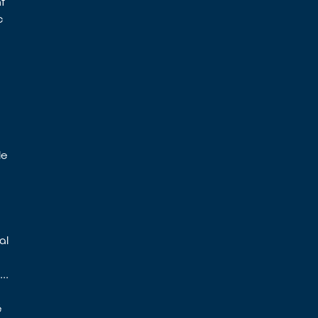
t
c
le
al
..
é