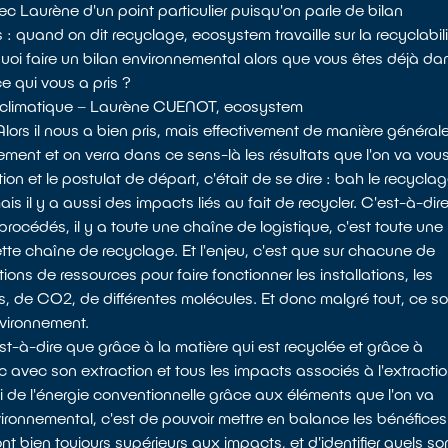
avec Laurène d'un point particulier puisqu'on parle de bilan
: quand on dit recyclage, ecosystem travaille sur la recyclabili
rquoi faire un bilan environnemental alors que vous êtes déjà da
 qui vous a pris ?
 climatique – Laurène CUENOT, ecosystem
ors il nous a bien pris, mais effectivement de manière générale
ement et on verra dans ce sens-là les résultats que l'on va vou
on et le postulat de départ, c'était de se dire : bah le recyclag
 il y a aussi des impacts liés au fait de recycler. C'est-à-dir
rocédés, il y a toute une chaîne de logistique, c'est toute une
tte chaîne de recyclage. Et l'enjeu, c'est que sur chacune de
ons de ressources pour faire fonctionner les installations, les
s, de CO2, de différentes molécules. Et donc malgré tout, ce so
nvironnement.
st-à-dire que grâce à la matière qui est recyclée et grâce à
onc avec son extraction et tous les impacts associés à l'extracti
ssi de l'énergie conventionnelle grâce aux éléments que l'on va
vironnemental, c'est de pouvoir mettre en balance les bénéfices
ont bien toujours supérieurs aux impacts, et d'identifier quels so