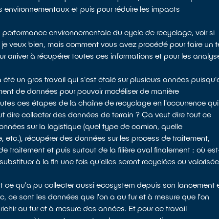
ces environnementaux et puis pour réduire les impacts
la performance environnementale du cycle de recyclage, voir si
i je veux bien, mais comment vous avez procédé pour faire un t
 arriver à récupérer toutes ces informations et pour les analys
 été un gros travail qui s'est étalé sur plusieurs années puisqu'
samment de données pour pouvoir modéliser de manière
toutes ces étapes de la chaîne de recyclage en l'occurrence qui
 dire collecter des données de terrain ? Ça veut dire tout ce
onnées sur la logistique (quel type de camion, quelle
etc.), récupérer des données sur les process de traitement,
raitement et puis surtout de la filière aval finalement : où est
substituer à la fin une fois qu'elles seront recyclées ou valorisé
est ce qu'a pu collecter aussi ecosystem depuis son lancement 
, ce sont les données que l'on a au fur et à mesure que l'on
richir au fur et à mesure des années. Et pour ce travail