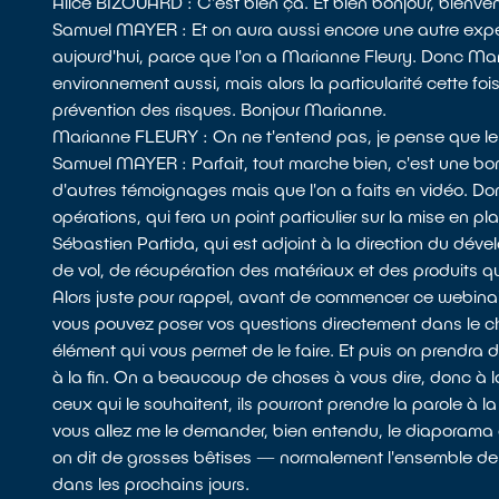
Alice BIZOUARD : C'est bien ça. Et bien bonjour, bienve
Samuel MAYER : Et on aura aussi encore une autre expert
aujourd'hui, parce que l'on a Marianne Fleury. Donc Mar
environnement aussi, mais alors la particularité cette foi
prévention des risques. Bonjour Marianne.
Marianne FLEURY : On ne t'entend pas, je pense que le 
Samuel MAYER : Parfait, tout marche bien, c'est une bon
d'autres témoignages mais que l'on a faits en vidéo. Don
opérations, qui fera un point particulier sur la mise en pl
Sébastien Partida, qui est adjoint à la direction du dével
de vol, de récupération des matériaux et des produits qui 
Alors juste pour rappel, avant de commencer ce webinaire
vous pouvez poser vos questions directement dans le cha
élément qui vous permet de le faire. Et puis on prendra 
à la fin. On a beaucoup de choses à vous dire, donc à la 
ceux qui le souhaitent, ils pourront prendre la parole à la
vous allez me le demander, bien entendu, le diaporama 
on dit de grosses bêtises — normalement l'ensemble de 
dans les prochains jours.