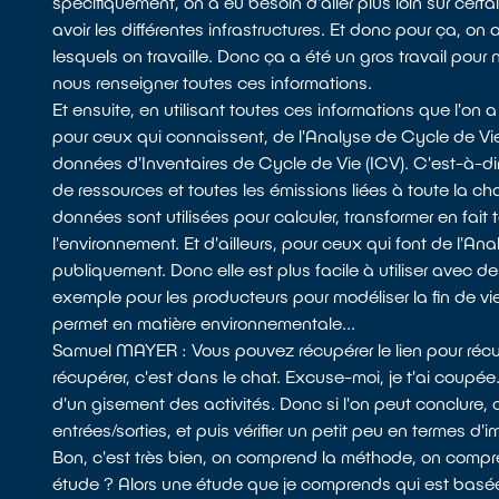
spécifiquement, on a eu besoin d'aller plus loin sur c
avoir les différentes infrastructures. Et donc pour ça,
lesquels on travaille. Donc ça a été un gros travail pour
nous renseigner toutes ces informations.
Et ensuite, en utilisant toutes ces informations que l'o
pour ceux qui connaissent, de l'Analyse de Cycle de Vi
données d'Inventaires de Cycle de Vie (ICV). C'est-à-d
de ressources et toutes les émissions liées à toute la
données sont utilisées pour calculer, transformer en fa
l'environnement. Et d'ailleurs, pour ceux qui font de l'A
publiquement. Donc elle est plus facile à utiliser avec de
exemple pour les producteurs pour modéliser la fin de v
permet en matière environnementale...
Samuel MAYER : Vous pouvez récupérer le lien pour récup
récupérer, c'est dans le chat. Excuse-moi, je t'ai coupée.
d'un gisement des activités. Donc si l'on peut conclure
entrées/sorties, et puis vérifier un petit peu en termes
Bon, c'est très bien, on comprend la méthode, on compre
étude ? Alors une étude que je comprends qui est basée 