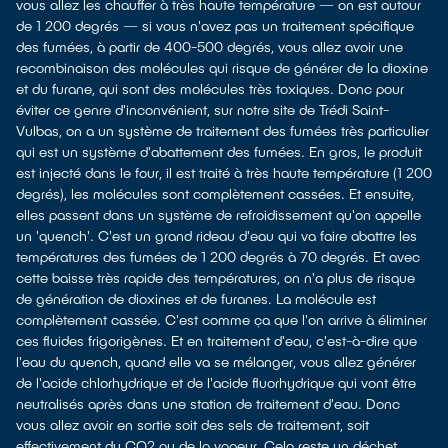
vous allez les chauffer à très haute température — on est autour
de 1 200 degrés — si vous n'avez pas un traitement spécifique
des fumées, à partir de 400-500 degrés, vous allez avoir une
recombinaison des molécules qui risque de générer de la dioxine
et du furane, qui sont des molécules très toxiques. Donc pour
éviter ce genre d'inconvénient, sur notre site de Trédi Saint-
Vulbas, on a un système de traitement des fumées très particulier
qui est un système d'abattement des fumées. En gros, le produit
est injecté dans le four, il est traité à très haute température (1 200
degrés), les molécules sont complètement cassées. Et ensuite,
elles passent dans un système de refroidissement qu'on appelle
un 'quench'. C'est un grand rideau d'eau qui va faire abattre les
températures des fumées de 1 200 degrés à 70 degrés. Et avec
cette baisse très rapide des températures, on n'a plus de risque
de génération de dioxines et de furanes. La molécule est
complètement cassée. C'est comme ça que l'on arrive à éliminer
ces fluides frigorigènes. Et en traitement d'eau, c'est-à-dire que
l'eau du quench, quand elle va se mélanger, vous allez générer
de l'acide chlorhydrique et de l'acide fluorhydrique qui vont être
neutralisés après dans une station de traitement d'eau. Donc
vous allez avoir en sortie soit des sels de traitement, soit
effectivement du CO2 ou de la vapeur. Cela reste un déchet