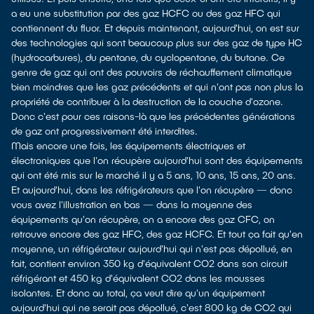
a eu une substitution par des gaz HCFC ou des gaz HFC qui
contiennent du fluor. Et depuis maintenant, aujourd'hui, on est sur
des technologies qui sont beaucoup plus sur des gaz de type HC
(hydrocarbures), du pentane, du cyclopentane, du butane. Ce
genre de gaz qui ont des pouvoirs de réchauffement climatique
bien moindres que les gaz précédents et qui n'ont pas non plus la
propriété de contribuer à la destruction de la couche d'ozone.
Donc c'est pour ces raisons-là que les précédentes générations
de gaz ont progressivement été interdites.
Mais encore une fois, les équipements électriques et
électroniques que l'on récupère aujourd'hui sont des équipements
qui ont été mis sur le marché il y a 5 ans, 10 ans, 15 ans, 20 ans.
Et aujourd'hui, dans les réfrigérateurs que l'on récupère — donc
vous avez l'illustration en bas — dans la moyenne des
équipements qu'on récupère, on a encore des gaz CFC, on
retrouve encore des gaz HFC, des gaz HCFC. Et tout ça fait qu'en
moyenne, un réfrigérateur aujourd'hui qui n'est pas dépollué, en
fait, contient environ 350 kg d'équivalent CO2 dans son circuit
réfrigérant et 450 kg d'équivalent CO2 dans les mousses
isolantes. Et donc au total, ça veut dire qu'un équipement
aujourd'hui qui ne serait pas dépollué, c'est 800 kg de CO2 qui