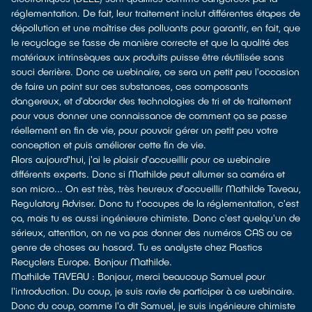
réglementation. De fait, leur traitement inclut différentes étapes de
dépollution et une maîtrise des polluants pour garantir, en fait, que
le recyclage se fasse de manière correcte et que la qualité des
matériaux intrinsèques aux produits puisse être réutilisée sans
souci derrière. Donc ce webinaire, ce sera un petit peu l'occasion
de faire un point sur ces substances, ces composants
dangereux, et d'aborder des technologies de tri et de traitement
pour vous donner une connaissance de comment ça se passe
réellement en fin de vie, pour pouvoir gérer un petit peu votre
conception et puis améliorer cette fin de vie.
Alors aujourd'hui, j'ai le plaisir d'accueillir pour ce webinaire
différents experts. Donc si Mathilde peut allumer sa caméra et
son micro... On est très, très heureux d'accueillir Mathilde Taveau,
Regulatory Adviser. Donc tu t'occupes de la réglementation, c'est
ça, mais tu es aussi ingénieure chimiste. Donc c'est quelqu'un de
sérieux, attention, on ne va pas donner des numéros CAS ou ce
genre de choses au hasard. Tu es analyste chez Plastics
Recyclers Europe. Bonjour Mathilde.
Mathilde TAVEAU : Bonjour, merci beaucoup Samuel pour
l'introduction. Du coup, je suis ravie de participer à ce webinaire.
Donc du coup, comme l'a dit Samuel, je suis ingénieure chimiste