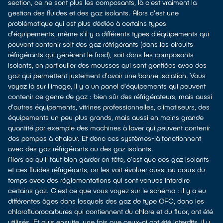
section, ce ne sont plus les composants, là c'est vraiment la
gestion des fluides et des gaz isolants. Alors c'est une
problématique qui est plus dédiée à certains types
d'équipements, même s'il y a différents types d'équipements qui
peuvent contenir soit des gaz réfrigérants (dans les circuits
réfrigérants qui génèrent le froid), soit dans les composants
isolants, en particulier des mousses qui sont gonflées avec des
gaz qui permettent justement d'avoir une bonne isolation. Vous
voyez là sur l'image, il y a un panel d'équipements qui peuvent
contenir ce genre de gaz : bien sûr des réfrigérateurs, mais aussi
d'autres équipements, vitrines professionnelles, climatiseurs, des
équipements un peu plus grands, mais aussi en moins grande
quantité par exemple des machines à laver qui peuvent contenir
des pompes à chaleur. Et donc ces systèmes-là fonctionnent
avec des gaz réfrigérants ou des gaz isolants.
Alors ce qu'il faut bien garder en tête, c'est que ces gaz isolants
et ces fluides réfrigérants, on les voit évoluer aussi au cours du
temps avec des réglementations qui sont venues interdire
certains gaz. C'est ce que vous voyez sur le schéma : il y a eu
différentes âges dans lesquels des gaz de type CFC, donc les
chlorofluorocarbures qui contiennent du chlore et du fluor, ont été
utilisés. Et puis ensuite, une fois que ceux-ci ont été interdits, il y