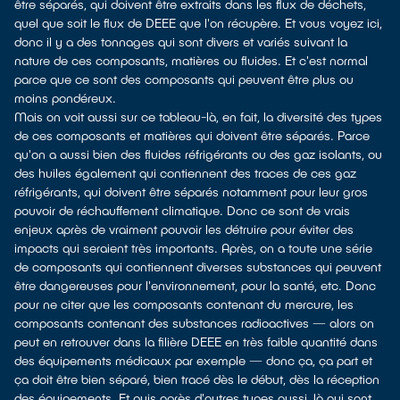
être séparés, qui doivent être extraits dans les flux de déchets,
quel que soit le flux de DEEE que l'on récupère. Et vous voyez ici,
donc il y a des tonnages qui sont divers et variés suivant la
nature de ces composants, matières ou fluides. Et c'est normal
parce que ce sont des composants qui peuvent être plus ou
moins pondéreux.
Mais on voit aussi sur ce tableau-là, en fait, la diversité des types
de ces composants et matières qui doivent être séparés. Parce
qu'on a aussi bien des fluides réfrigérants ou des gaz isolants, ou
des huiles également qui contiennent des traces de ces gaz
réfrigérants, qui doivent être séparés notamment pour leur gros
pouvoir de réchauffement climatique. Donc ce sont de vrais
enjeux après de vraiment pouvoir les détruire pour éviter des
impacts qui seraient très importants. Après, on a toute une série
de composants qui contiennent diverses substances qui peuvent
être dangereuses pour l'environnement, pour la santé, etc. Donc
pour ne citer que les composants contenant du mercure, les
composants contenant des substances radioactives — alors on
peut en retrouver dans la filière DEEE en très faible quantité dans
des équipements médicaux par exemple — donc ça, ça part et
ça doit être bien séparé, bien tracé dès le début, dès la réception
des équipements. Et puis après d'autres types aussi, là qui sont