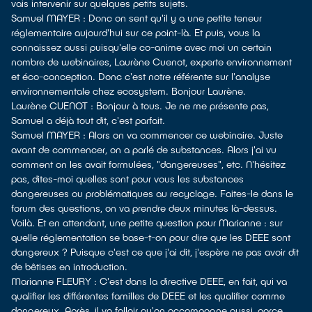
vais intervenir sur quelques petits sujets.
Samuel MAYER : Donc on sent qu'il y a une petite teneur
réglementaire aujourd'hui sur ce point-là. Et puis, vous la
connaissez aussi puisqu'elle co-anime avec moi un certain
nombre de webinaires, Laurène Cuenot, experte environnement
et éco-conception. Donc c'est notre référente sur l'analyse
environnementale chez ecosystem. Bonjour Laurène.
Laurène CUENOT : Bonjour à tous. Je ne me présente pas,
Samuel a déjà tout dit, c'est parfait.
Samuel MAYER : Alors on va commencer ce webinaire. Juste
avant de commencer, on a parlé de substances. Alors j'ai vu
comment on les avait formulées, "dangereuses", etc. N'hésitez
pas, dites-moi quelles sont pour vous les substances
dangereuses ou problématiques au recyclage. Faites-le dans le
forum des questions, on va prendre deux minutes là-dessus.
Voilà. Et en attendant, une petite question pour Marianne : sur
quelle réglementation se base-t-on pour dire que les DEEE sont
dangereux ? Puisque c'est ce que j'ai dit, j'espère ne pas avoir dit
de bêtises en introduction.
Marianne FLEURY : C'est dans la directive DEEE, en fait, qui va
qualifier les différentes familles de DEEE et les qualifier comme
dangereux. Après, il va falloir qu'on accompagne aussi, parce