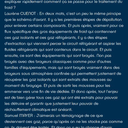
expliquer rapidement comment ça se passe pour le traitement du
froid ?
Laurène CUENOT : En deux mots, c'est un peu le même principe
que le schéma d'avant. Il y a les premières étapes de dépollution
pour enlever certains composants. Et puis après, vraiment pour ce
flux spécifique des gros équipements de froid qui contiennent
ces gaz isolants et ces gaz réfrigérants, il y a des étapes
d'extraction qui viennent percer le circuit réfrigérant et aspirer les
fluides réfrigérants qui sont contenus dans le circuit. Et puis
ensuite, ce sont des équipements qui sont broyés. Non pas
broyés avec des broyeurs classiques comme pour d'autres
familles d'équipements, mais qui sont broyés vraiment dans des
broyeurs sous atmosphère confinée qui permettent justement de
récupérer les gaz isolants qui sont extraits des mousses au
moment du broyage. Et puis de sortir les mousses pour les
emmener vers une fin de vie dédiée. Et donc après, tout l'enjeu
est de bien gérer tous ces gaz qui ont été extraits pour pouvoir
les détruire et garantir que justement leur pouvoir de
réchauffement climatique est anéanti.
Samuel MAYER : J'aimerais un témoignage de ce que
deviennent ces gaz, parce qu'après on ne les stocke pas comme
ça, ils doivent être traités. Et donc on a eu la chance d'avoir