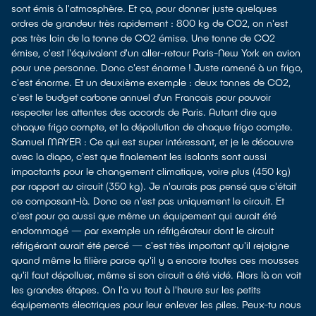
sont émis à l'atmosphère. Et ça, pour donner juste quelques
ordres de grandeur très rapidement : 800 kg de CO2, on n'est
pas très loin de la tonne de CO2 émise. Une tonne de CO2
émise, c'est l'équivalent d'un aller-retour Paris-New York en avion
pour une personne. Donc c'est énorme ! Juste ramené à un frigo,
c'est énorme. Et un deuxième exemple : deux tonnes de CO2,
c'est le budget carbone annuel d'un Français pour pouvoir
respecter les attentes des accords de Paris. Autant dire que
chaque frigo compte, et la dépollution de chaque frigo compte.
Samuel MAYER : Ce qui est super intéressant, et je le découvre
avec la diapo, c'est que finalement les isolants sont aussi
impactants pour le changement climatique, voire plus (450 kg)
par rapport au circuit (350 kg). Je n'aurais pas pensé que c'était
ce composant-là. Donc ce n'est pas uniquement le circuit. Et
c'est pour ça aussi que même un équipement qui aurait été
endommagé — par exemple un réfrigérateur dont le circuit
réfrigérant aurait été percé — c'est très important qu'il rejoigne
quand même la filière parce qu'il y a encore toutes ces mousses
qu'il faut dépolluer, même si son circuit a été vidé. Alors là on voit
les grandes étapes. On l'a vu tout à l'heure sur les petits
équipements électriques pour leur enlever les piles. Peux-tu nous