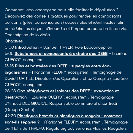
Comment l'éco-conception peut-elle faciliter la dépollution ?
Découvrez des conseils pratiques pour rendre les composants
polluants (piles, condensateurs) accessibles et identifiables, afin
de réduire les risques d'incendie et l'impact carbone en fin de vie.
Transcription de la vidéo
Chapitres
0:00
Introduction
– Samuel MAYER, Pôle Ecoconception
6:05
Substances et composants à extraire des DEEE
– Laurène
CUENOT, ecosystem
13:15
Piles et batteries des DEEE : synergies entre éco-
organismes
– Marianne FLEURY, ecosystem ; Témoignage de
David TURMEL, Directeur des Opérations chez Corepile ; Laurène
CUENOT, ecosystem
28:28
Gaz réfrigérants et isolants des DEEE : extraction et
destruction
– Laurène CUENOT, ecosystem ; Témoignage
d’Arnaud DEL GIUDICE, Responsable commercial chez Trédi
(Groupe Séché)
42:30
Plastiques bromés et plastiques à recycler : comment
sont-ils séparés ?
– Marianne FLEURY, ecosystem ; Témoignage
de Mathilde TAVEAU, Regulatory adviser chez Plastics Recyclers