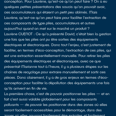
conception. Pour Laurène, qu'est-ce qu'on peut faire ? On a eu
quelques petites présentations des soucis qu'on pouvait avoir,
ces accumulateurs qui étaient un petit peu abîmés. Mais
Laurène, qu'est-ce qu'on peut faire pour faciliter l'extraction de
ces composants de type piles, accumulateurs et autres
aujourd'hui quand on met sur le marché un produit ?
Laurène CUENOT : Ce qu'a présenté David, c'était bien la gestion
une fois que les piles ont pu être sorties des équipements
électriques et électroniques. Donc tout l'enjeu, c'est justement de
faciliter, en termes d'éco-conception, l'extraction de ces piles, qui
est une extraction essentiellement manuelle. Pour retirer les piles
des équipements électriques et électroniques, avec ce que
présentait Marianne tout à l'heure, il y a plusieurs étapes sur les
chaînes de recyclage pour extraire manuellement et sortir ces
pièces. Donc clairement, il y a de gros enjeux en termes d'éco-
conception pour faciliter la dépollution des équipements une fois
qu'ils arrivent en fin de vie.
La première chose, c'est de pouvoir positionner les piles — et en
fait c'est aussi valable globalement pour les composants
polluants — de pouvoir les positionner dans des zones où elles
seront facilement accessibles pour le démontage, dans des
zones où elles pourront facilement être extraites et facilement