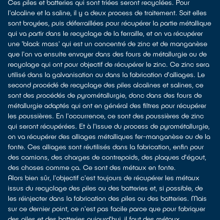
Ces piles et batteries qui sont triées seront recyclées. Pour
l'alcaline et la saline, il y a deux process de traitement. Soit elles
sont broyées, puis déferraillées pour récupérer la partie métallique
qui va partir dans le recyclage de la ferraille, et on va récupérer
une 'black mass' qui est un concentré de zinc et de manganèse
que l'on va ensuite envoyer dans des fours de métallurgie ou de
recyclage qui ont pour objectif de récupérer le zinc. Ce zinc sera
utilisé dans la galvanisation ou dans la fabrication d'alliages. Le
second procédé de recyclage des piles alcalines et salines, ce
sont des procédés de pyrométallurgie, donc dans des fours de
métallurgie adaptés qui ont en général des filtres pour récupérer
les poussières. En l'occurrence, ce sont des poussières de zinc
qui seront récupérées. Et à l'issue du process de pyrométallurgie,
on va récupérer des alliages métalliques fer-manganèse ou de la
fonte. Ces alliages sont réutilisés dans la fabrication, enfin pour
des camions, des charges de contrepoids, des plaques d'égout,
des choses comme ça. Ce sont des métaux en fonte.
Alors bien sûr, l'objectif c'est toujours de récupérer les métaux
issus du recyclage des piles ou des batteries et, si possible, de
les réinjecter dans la fabrication des piles ou des batteries. Mais
sur ce dernier point, ce n'est pas facile parce que pour fabriquer
des piles et des batteries aujourd'hui, il faut des métaux