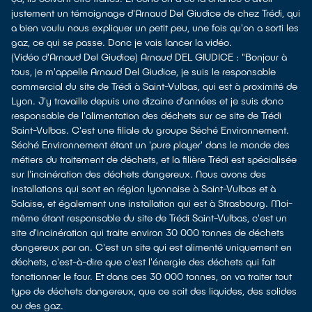
justement un témoignage d'Arnaud Del Giudice de chez Trédi, qui
a bien voulu nous expliquer un petit peu, une fois qu'on a sorti les
gaz, ce qui se passe. Donc je vais lancer la vidéo.
(Vidéo d'Arnaud Del Giudice) Arnaud DEL GIUDICE : "Bonjour à
tous, je m'appelle Arnaud Del Giudice, je suis le responsable
commercial du site de Trédi à Saint-Vulbas, qui est à proximité de
Lyon. J'y travaille depuis une dizaine d'années et je suis donc
responsable de l'alimentation des déchets sur ce site de Trédi
Saint-Vulbas. C'est une filiale du groupe Séché Environnement.
Séché Environnement étant un 'pure player' dans le monde des
métiers du traitement de déchets, et la filière Trédi est spécialisée
sur l'incinération des déchets dangereux. Nous avons des
installations qui sont en région lyonnaise à Saint-Vulbas et à
Salaise, et également une installation qui est à Strasbourg. Moi-
même étant responsable du site de Trédi Saint-Vulbas, c'est un
site d'incinération qui traite environ 30 000 tonnes de déchets
dangereux par an. C'est un site qui est alimenté uniquement en
déchets, c'est-à-dire que c'est l'énergie des déchets qui fait
fonctionner le four. Et dans ces 30 000 tonnes, on va traiter tout
type de déchets dangereux, que ce soit des liquides, des solides
ou des gaz.