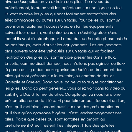
niveau desquelles on va extraire ces piles. Au niveau du
prétraitement, là où on voit les opérateurs sur une ligne : en fait,
ils vont extraire les piles qui sont facilement extractibles des
télécommandes ou autres sur un tapis. Pour celles qui sont un
peu moins facilement accessibles, en fait les équipements,
suivant leur chemin, vont entrer dans un désintégrateur dans
lequel ils vont s'entrechoquer. Le but du jeu de cette phase est de
ne pas broyer, mais d'ouvrir les équipements. Les équipements
ainsi ouverts vont être véhiculés sur un tapis qui va faciliter
l'extraction des piles qui sont encore présentes dans le flux.
Ensuite, comme disait Samuel, nous n'allons pas agir sur ce flux-
là parce qu'il y a des éco-organismes dédiés au traitement des
piles qui sont présents sur le territoire, au nombre de deux :
Corepile et Screlec. Donc nous, on ne va faire que conditionner
les piles. Donc ça peut générer... vous allez voir dans la vidéo qui
suit, il y a David Turmel de chez Corepile qui va nous faire une
présentation de cette filière. Et pour faire un petit focus et un lien,
c'est qu'il met bien l'accent aussi sur une des problématiques
qu'il faut qu'on apprenne à gérer : c'est l'endommagement des
piles. Parce que celles qui sont extraites en amont, au
prétraitement direct, restent très intègres. Mais dès qu'elles
passent dans ce désintégrateur, même si ça n'ouvre pas la pile,