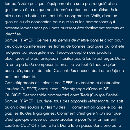
tombe à zéro puisque l'équipement ne sera pas recyclé et sa
gestion va être uniquement tournée autour de la maîtrise de la
pile ou de la batterie qui peut être dangereuse. Voilà, donc un
gros enjeu de conception pour que tous les composants qui
potentiellement sont polluants puissent être facilement extraits et
identifiés.
Samuel MAYER : Je me suis permis de mettre dans le chat, pour
ceux que ça intéresse, les fiches de bonnes pratiques qui ont été
rédigées par ecosystem sur l'éco-conception des produits
électriques et électroniques, n'hésitez pas à les télécharger. Donc
là, on a parlé de composants, mais j'ai vu tout à l'heure qu'on
parlait d'appareils de froid. Ce sont des choses dont on a déjà un
petit peu discuté.
Gaz réfrigérants et isolants des DEEE : extraction et destruction –
Laurène CUENOT, ecosystem ; Témoignage d’Arnaud DEL
GIUDICE, Responsable commercial chez Trédi (Groupe Séché)
Samuel MAYER : Laurène, tous ces appareils réfrigérants, on sait
qu'on a des soucis sur les fluides — comment on appelle ça, les
gaz, les fluides frigorigènes. Comment c'est géré ? On sait que
c'est quelque chose qui pose problème pour l'environnement.
Laurène CUENOT : Tout à fait. Donc là on passe dans une autre