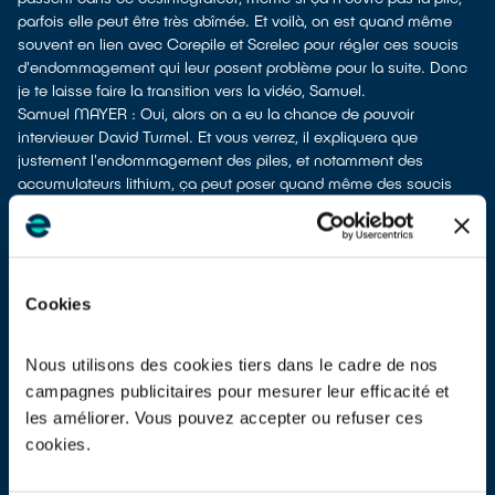
parfois elle peut être très abîmée. Et voilà, on est quand même
souvent en lien avec Corepile et Screlec pour régler ces soucis
d'endommagement qui leur posent problème pour la suite. Donc
je te laisse faire la transition vers la vidéo, Samuel.
Samuel MAYER : Oui, alors on a eu la chance de pouvoir
interviewer David Turmel. Et vous verrez, il expliquera que
justement l'endommagement des piles, et notamment des
accumulateurs lithium, ça peut poser quand même des soucis
importants sur le recyclage. Je lui laisse la parole, il vous
expliquera ça bien mieux que moi. On a une petite vidéo de
quelques minutes, je vous laisse la découvrir.
(Vidéo de David Turmel) David TURMEL : "Bonjour à tous, je suis
David Turmel, directeur des opérations dans l'éco-organisme
Cookies
Corepile. Corepile est l'éco-organisme sous agrément d'État pour
la collecte et le recyclage des piles et batteries qui existe depuis
Nous utilisons des cookies tiers dans le cadre de nos
une vingtaine d'années. La filière piles et batteries, c'est environ
campagnes publicitaires pour mesurer leur efficacité et
35 000 tonnes de piles et batteries mises sur le marché en
France, et une collecte d'à peu près 15 000 à 17 000 tonnes.
les améliorer. Vous pouvez accepter ou refuser ces
Donc on est sur un taux de collecte d'à peu près 50 %
cookies.
aujourd'hui. Corepile existe depuis une vingtaine d'années et
nous représentons 1 200 adhérents qui financent la filière de