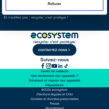
arrive en zone de stockage. On pose juste l'appareil dans le bac
Refuser
et, une fois le bac plein, environ tous les mois ou mois et demi, on
fait une demande d'enlèvement auprès d'ecosystem.
Et n'oubliez pas : recycler, c'est protéger !
CONTACTEZ-NOUS
Suivez-nous
Points de collecte
Que deviennent vos appareils ?
Entretenir et réparer vos appareils
Réparateurs
©2026 ecosystem
Mentions légales et CGU
Cookies et données personnelles
Presse
Recrutement