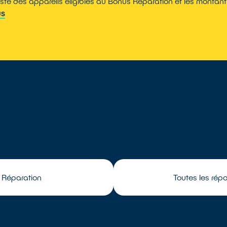
liste des appareils éligibles au Bonus Réparation et les montan
US
 Réparation
Toutes les rép