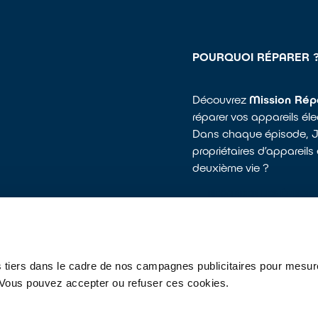
POURQUOI RÉPARER 
Découvrez
Mission Rép
réparer vos appareils él
Dans chaque épisode, Jo
propriétaires d’appareils
deuxième vie ?
REGARDER LES ÉPISOD
 tiers dans le cadre de nos campagnes publicitaires pour mesure
ivez-nous
r. Vous pouvez accepter ou refuser ces cookies.