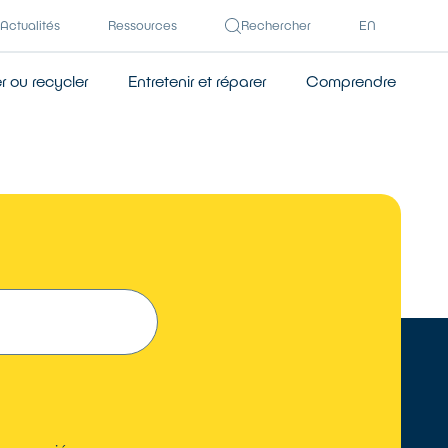
Actualités
Ressources
Rechercher
EN
 ou recycler
Entretenir et réparer
Comprendre
TROUVER