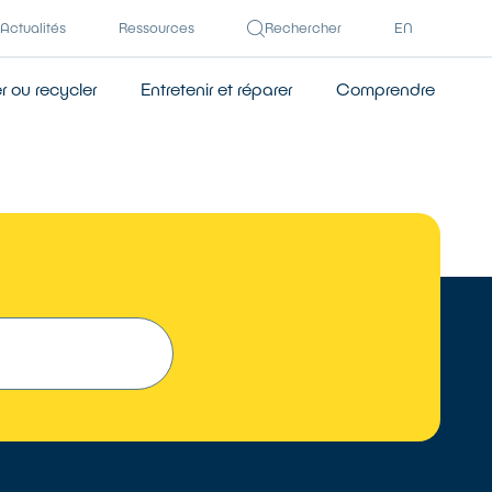
Actualités
Ressources
Rechercher
EN
 ou recycler
Entretenir et réparer
Comprendre
TROUVER