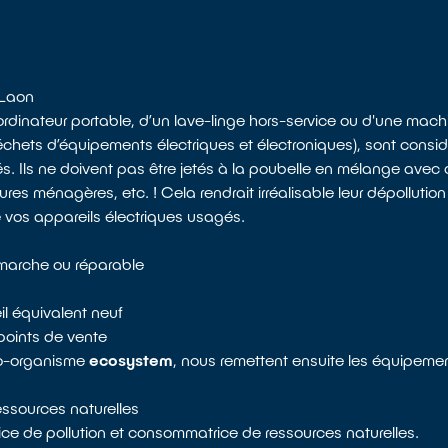
 Laon
 ordinateur portable, d’un lave-linge hors-service ou d'une mac
échets d’équipements électriques et électroniques), sont con
s. Ils ne doivent pas être jetés à la poubelle en mélange avec 
es ménagères, etc. ! Cela rendrait irréalisable leur dépollution 
 vos appareils électriques usagés.
e marche ou réparable
il équivalent neuf
points de vente
co-organisme
ecosystem
, nous remettent ensuite les équipemen
ressources naturelles
ice de pollution et consommatrice de ressources naturelles.