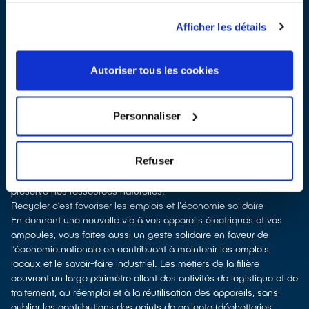
vente
À Villefranche-sur-Mer, les points de collecte, partenaires
Afficher les détails
d'
ecosystem
, nous remettent ensuite les appareils collectés afin
que nous procédions à leur dépollution et leur recyclage.
Recycler, c’est économiser les ressources et réduire l’impact
Autoriser tous les cookies
environnemental
La production d’appareils électriques neufs est émettrice de
pollution et consommatrice de ressources naturelles.
Personnaliser
donner son appareil permet d’éviter la production de produits
neufs tout en soutenant l'économie sociale et solidaire
le recyclage permet d'éviter l'extraction de matières premières
Refuser
brutes, leur transformation et leur transport, en utilisant à la place
des matières recyclées, ce qui génère moins de pollution et
préserve nos ressources naturelles.
Recycler c’est favoriser les emplois et l'économie solidaire
En donnant une nouvelle vie à vos appareils électriques et vos
ampoules, vous faites aussi un geste solidaire en faveur de
l’économie nationale en contribuant à maintenir les emplois
locaux et le savoir-faire industriel. Les métiers de la filière
couvrent un large périmètre allant des activités de logistique et de
traitement, au réemploi et à la réutilisation des appareils, sans
oublier les contributions des points de collecte (déchetteries,