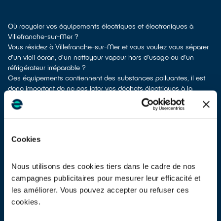
Où recycler vos équipements électriques et électroniques à
Villefranche-sur-Mer ?
Vous résidez à Villefranche-sur-Mer et vous voulez vous séparer
d'un vieil écran, d’un nettoyeur vapeur hors d'usage ou d’un
réfrigérateur irréparable ?
Ces équipements contiennent des substances polluantes, il est
donc important de ne pas jeter vos déchets électriques à la
poubelle en mélange avec d’autres déchets tels que les
emballages ménagers ou les déchets non recyclables. Leur
dépollution et leur recyclage serait alors impossible.
À Villefranche-sur-Mer, différents moyens existent pour vous
Cookies
séparer de vos vieux appareils électriques.
Plusieurs options s'offrent à vous :
don à une association
si votre appareil est fonctionnel ou
Nous utilisons des cookies tiers dans le cadre de nos
réparable
campagnes publicitaires pour mesurer leur efficacité et
dépôt en déchetterie
les améliorer. Vous pouvez accepter ou refuser ces
reprise à la livraison
si vous vous faites livrer un appareil
cookies.
équivalent neuf
reprise en magasin
parfois même sans achat selon les points de