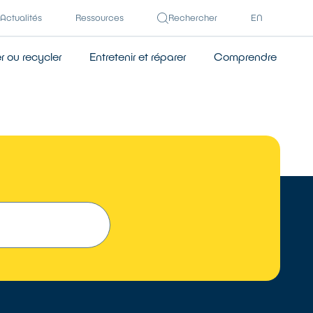
Actualités
Ressources
Rechercher
EN
 ou recycler
Entretenir et réparer
Comprendre
TROUVER