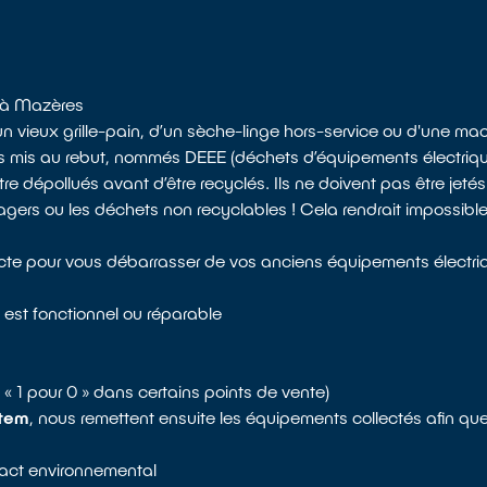
s à Mazères
 vieux grille-pain, d’un sèche-linge hors-service ou d'une mac
ls mis au rebut, nommés DEEE (déchets d’équipements électrique
 dépollués avant d’être recyclés. Ils ne doivent pas être jeté
rs ou les déchets non recyclables ! Cela rendrait impossible l
ecte pour vous débarrasser de vos anciens équipements électriq
 est fonctionnel ou réparable
re « 1 pour 0 » dans certains points de vente)
tem
, nous remettent ensuite les équipements collectés afin qu
mpact environnemental